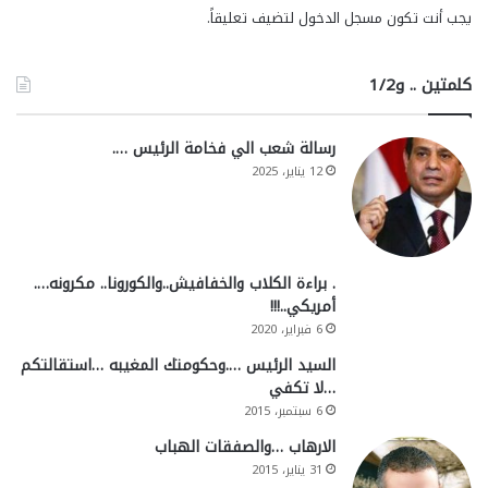
يجب أنت تكون
مسجل الدخول
لتضيف تعليقاً.
كلمتين .. و1/2
رسالة شعب الي فخامة الرئيس ….
12 يناير، 2025
. براءة الكلاب والخفافيش..والكورونا.. مكرونه….
أمريكي..!!!
6 فبراير، 2020
السيد الرئيس ….وحكومتك المغيبه …استقالتكم
…لا تكفي
6 سبتمبر، 2015
الارهاب …والصفقات الهباب
31 يناير، 2015