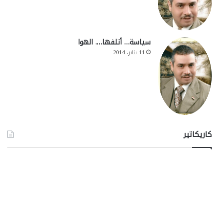
سياسة… أتلفها…. الهوا
11 يناير، 2014
كاريكاتير