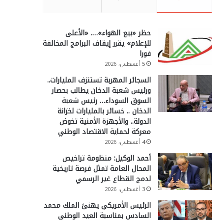
حظر «بيع الهواء»…. «الأعلى
للإعلام» يقرر إيقاف البرامج المخالفة
فورا
5 أغسطس، 2026
السجائر المهربة تستنزف المليارات..
ورئيس شعبة الدخان يطالب بحصار
السوق السوداء… رئيس شعبة
الدخان .. خسائر بالمليارات لخزانة
الدولة.. والأجهزة الأمنية تخوض
معركة لحماية الاقتصاد الوطني
4 أغسطس، 2026
أحمد الوكيل: منظومة تراخيص
المحال العامة تمثل فرصة تاريخية
لدمج القطاع غير الرسمي
3 أغسطس، 2026
الرئيس الأمريكي يهنئ الملك محمد
السادس بمناسبة العيد الوطني