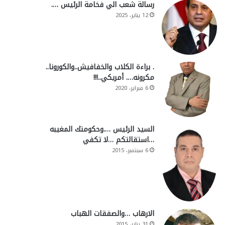
رسالة شعب الي فخامة الرئيس ….
12 يناير، 2025
. براءة الكلاب والخفافيش..والكورونا..
مكرونه…. أمريكي..!!!
6 فبراير، 2020
السيد الرئيس ….وحكومتك المغيبه
…استقالتكم …لا تكفي
6 سبتمبر، 2015
الارهاب …والصفقات الهباب
31 يناير، 2015