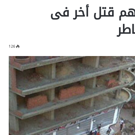
تهم قتل أخر فى
طر
126