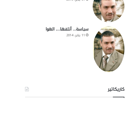
سياسة… أتلفها…. الهوا
11 يناير، 2014
كاريكاتير