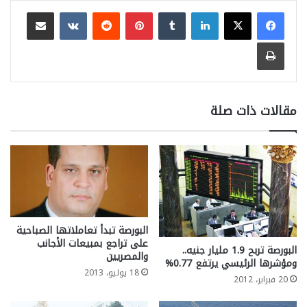
لينكدإن
بينتيريست
مشاركة عبر البريد
طباعة
مقالات ذات صلة
البورصة تبدأ تعاملاتها الصباحية
على تراجع بمبيعات الأجانب
البورصة تربح 1.9 مليار جنيه..
والمصريين
ومؤشرها الرئيسي يرتفع 0.77%
18 يوليو، 2013
20 فبراير، 2012