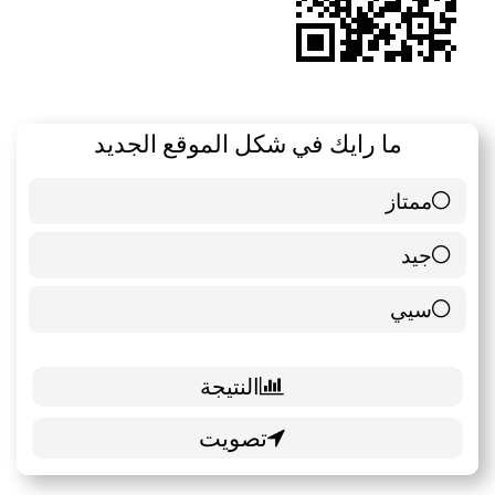
ما رايك في شكل الموقع الجديد
ممتاز
6 ( 85.71 % )
جيد
0 ( 0 % )
سيي
1 ( 14.29 % )