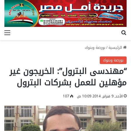
بحث عن
الق
الرئيسية
/
بورصة وبنوك
بورصة وبنوك
“مهندسى البترول”: الخريجون غير
مؤهلين للعمل بشركات البترول
الأحد, 9 فبراير, 2014 10:09 ص
107