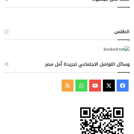
الطقس
وسائل التواصل الاجتماعي لجريدة أمل مصر
‫X
فيسبوك
‫YouTube
واتساب
ملخص
الموقع
RSS