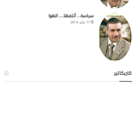
سياسة… أتلفها…. الهوا
11 يناير، 2014
كاريكاتير