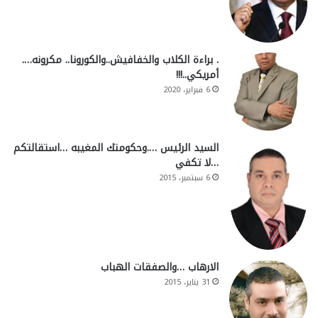
. براءة الكلاب والخفافيش..والكورونا.. مكرونه….
أمريكي..!!!
6 فبراير، 2020
السيد الرئيس ….وحكومتك المغيبه …استقالتكم
…لا تكفي
6 سبتمبر، 2015
الارهاب …والصفقات الهباب
31 يناير، 2015