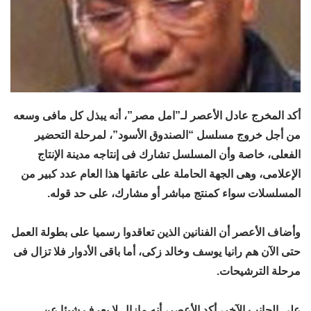
أكد المخرج عادل الأعصر لـ”امل مصر”، أنه يبذل كل مافى وسعه
من أجل خروج مسلسل “الصندوق الأسود”، لمرحلة التحضير
الفعلى، خاصة وأن المسلسل تشارك فى إنتاجه مدينة الإنتاج
الإعلامى، وهى الجهة الحاملة على عاتقها هذا العام عدد كبير من
المسلسلات سواء كمنتج مباشر أو مشارك، على حد قوله.
وأضاف الأعصر أن الفنانين الذين تعاقدوا رسميا على بطولة العمل
حتى الآن هم رانيا يوسف وخالد زكى، أما باقى الأدوار فلا تزال فى
مرحلة الترشيحات.
على الجانب الآخر، أكد الأعصر، أنه مازال لا يعرف شيئا عن