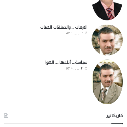
الارهاب …والصفقات الهباب
31 يناير، 2015
سياسة… أتلفها…. الهوا
11 يناير، 2014
كاريكاتير