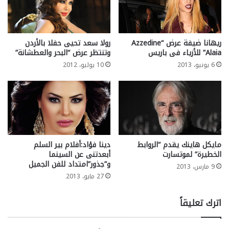
ريهانا ضيفة عرض “Azzedine
رولا سعد تحيى حفلا بالأردن
Alaia” للأزياء فى باريس
وتنتظر عرض “البحر والعطشانة”
6 يونيو، 2013
10 يوليو، 2012
مايكل هاينك يقدم “الروابط
دينا فؤاد:أفلام بير السلم
الخطيرة” لموتسارت
أبعدتنى عن السينما
و”جذور”امتداد للفن الجميل
9 مارس، 2013
27 مايو، 2013
اترك تعليقاً