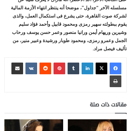
مسلسله الآخر “جداول”، موضحا أنه ينتظر انتهاء الأزمة المالية
لشركة صوت القاهرة، حتى يشرع فى استكمال العمل، والذى
يقوم ببطولته سهير رمزى ومحمود قابيل وأحمد فؤاد سليم
وشيرين وريهام أيمن ورانيا منصور وعمر حسن يوسف ورحاب
الجمل وعمرو رمزى، ومحمود طوبار ورشيدة وعبير منير، من
تأليف فيصل مراد.
لينكدإن
بينتيريست
مشاركة عبر البريد
طباعة
مقالات ذات صلة