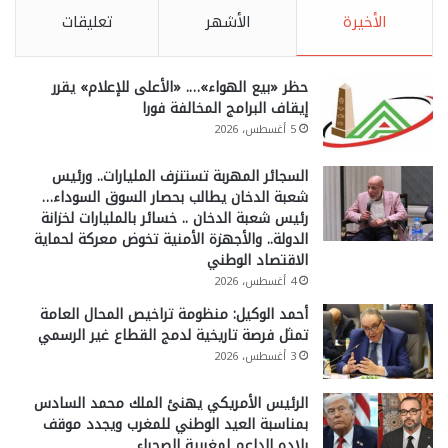
الأخيرة
الأشهر
تعليقات
حظر «بيع الهواء»…. «الأعلى للإعلام» يقرر
إيقاف البرامج المخالفة فورا
5 أغسطس، 2026
السجائر المهربة تستنزف المليارات.. ورئيس
شعبة الدخان يطالب بحصار السوق السوداء…
رئيس شعبة الدخان .. خسائر بالمليارات لخزانة
الدولة.. والأجهزة الأمنية تخوض معركة لحماية
الاقتصاد الوطني
4 أغسطس، 2026
أحمد الوكيل: منظومة تراخيص المحال العامة
تمثل فرصة تاريخية لدمج القطاع غير الرسمي
3 أغسطس، 2026
الرئيس الأمريكي يهنئ الملك محمد السادس
بمناسبة العيد الوطني للمغرب ويجدد موقف
بلاده الداعم لمغربية الصحراء