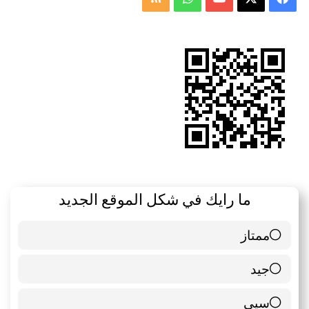
الموقع
RSS
ما رايك في شكل الموقع الجديد
ممتاز
6 ( 85.71 % )
جيد
0 ( 0 % )
سيي
1 ( 14.29 % )