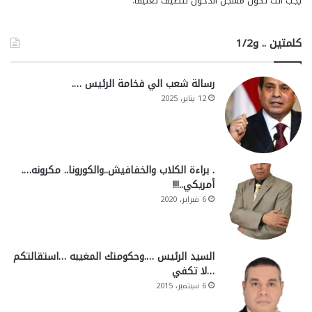
يجب أنت تكون
مسجل الدخول
لتضيف تعليقاً.
كلمتين .. و1/2
رسالة شعب الي فخامة الرئيس ….
12 يناير، 2025
. براءة الكلاب والخفافيش..والكورونا.. مكرونه….
أمريكي..!!!
6 فبراير، 2020
السيد الرئيس ….وحكومتك المغيبه …استقالتكم
…لا تكفي
6 سبتمبر، 2015