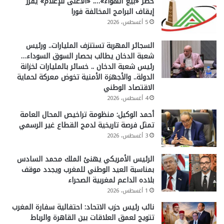
حظر «بيع الهواء»…. «الأعلى للإعلام» يقرر
إيقاف البرامج المخالفة فورا
5 أغسطس، 2026
السجائر المهربة تستنزف المليارات.. ورئيس
شعبة الدخان يطالب بحصار السوق السوداء…
رئيس شعبة الدخان .. خسائر بالمليارات لخزانة
الدولة.. والأجهزة الأمنية تخوض معركة لحماية
الاقتصاد الوطني
4 أغسطس، 2026
أحمد الوكيل: منظومة تراخيص المحال العامة
تمثل فرصة تاريخية لدمج القطاع غير الرسمي
3 أغسطس، 2026
الرئيس الأمريكي يهنئ الملك محمد السادس
بمناسبة العيد الوطني للمغرب ويجدد موقف
بلاده الداعم لمغربية الصحراء
1 أغسطس، 2026
نائب رئيس حزب الاتحاد: احتفالية سفارة المغرب
تتويج لعمق العلاقات بين القاهرة والرباط