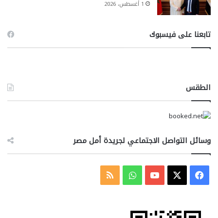
1 أغسطس، 2026
تابعنا على فيسبوك
الطقس
وسائل التواصل الاجتماعي لجريدة أمل مصر
‫X
فيسبوك
‫YouTube
واتساب
ملخص
الموقع
RSS