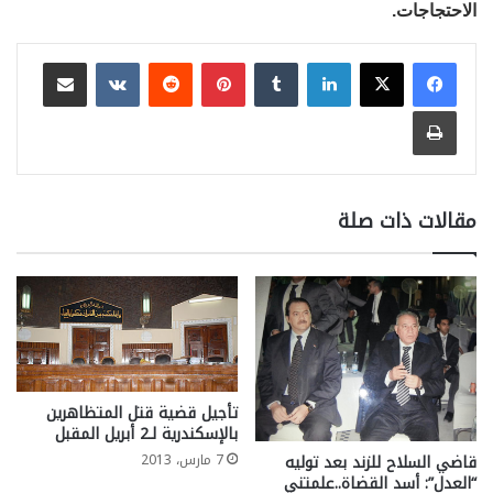
الاحتجاجات.
لينكدإن
بينتيريست
مشاركة عبر البريد
طباعة
مقالات ذات صلة
تأجيل قضية قتل المتظاهرين
بالإسكندرية لـ2 أبريل المقبل
قاضي السلاح للزند بعد توليه
7 مارس، 2013
“العدل”: أسد القضاة..علمتني