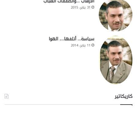
الارهاب …والصفقات الهباب
31 يناير، 2015
سياسة… أتلفها…. الهوا
11 يناير، 2014
كاريكاتير