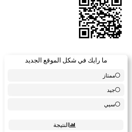
ما رايك في شكل الموقع الجديد
ممتاز
6 ( 85.71 % )
جيد
0 ( 0 % )
سيي
1 ( 14.29 % )