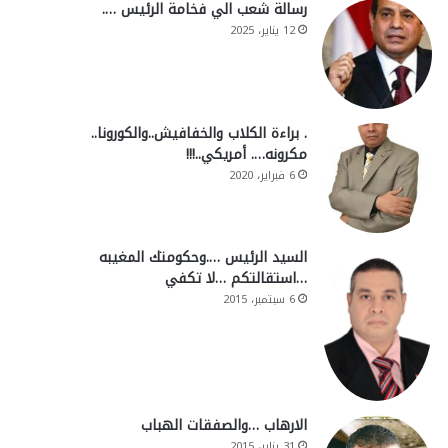
رسالة شعب الي فخامة الرئيس ….
12 يناير، 2025
. براءة الكلاب والخفافيش..والكورونا..
مكرونه…. أمريكي..!!!
6 فبراير، 2020
السيد الرئيس ….وحكومتك المغيبه
…استقالتكم …لا تكفي
6 سبتمبر، 2015
الارهاب …والصفقات الهباب
31 يناير، 2015