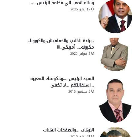
رسالة شعب الي فخامة الرئيس ….
12 يناير، 2025
. براءة الكلاب والخفافيش..والكورونا..
مكرونه…. أمريكي..!!!
6 فبراير، 2020
السيد الرئيس ….وحكومتك المغيبه
…استقالتكم …لا تكفي
6 سبتمبر، 2015
الارهاب …والصفقات الهباب
31 يناير، 2015