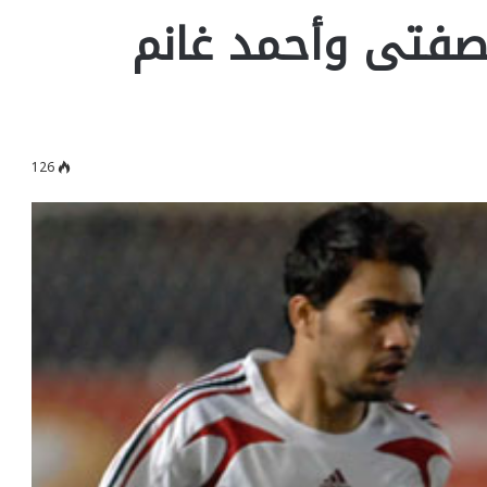
لصفتى وأحمد غانم
126