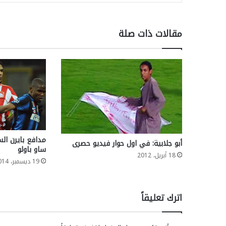
مقالات ذات صلة
مدافع بايرن ال
أبو جلابية: في اول حوار فيديو حصرى
ساو باولو
18 أبريل، 2012
19 ديسمبر، 2014
اترك تعليقاً