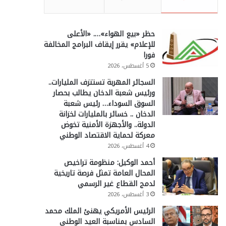
حظر «بيع الهواء»…. «الأعلى
للإعلام» يقرر إيقاف البرامج المخالفة
فورا
5 أغسطس، 2026
السجائر المهربة تستنزف المليارات..
ورئيس شعبة الدخان يطالب بحصار
السوق السوداء… رئيس شعبة
الدخان .. خسائر بالمليارات لخزانة
الدولة.. والأجهزة الأمنية تخوض
معركة لحماية الاقتصاد الوطني
4 أغسطس، 2026
أحمد الوكيل: منظومة تراخيص
المحال العامة تمثل فرصة تاريخية
لدمج القطاع غير الرسمي
3 أغسطس، 2026
الرئيس الأمريكي يهنئ الملك محمد
السادس بمناسبة العيد الوطني