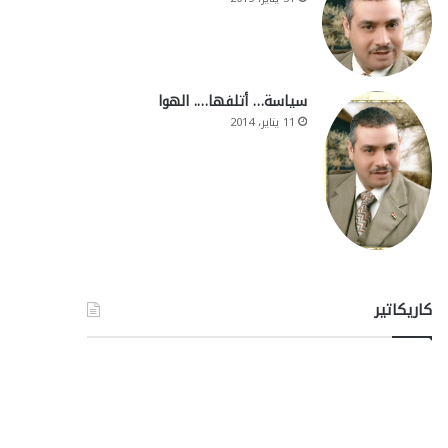
سياسة… أتلفها…. الهوا
11 يناير، 2014
كاريكاتير