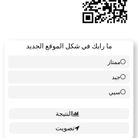
ما رايك في شكل الموقع الجديد
ممتاز
6 ( 85.71 % )
جيد
0 ( 0 % )
سيي
1 ( 14.29 % )