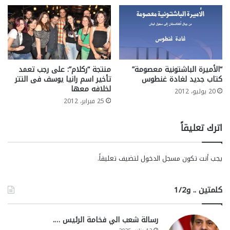
“الأميرة الباشتونية معصومة”
منتجة “ركلام”: على رجب تعمد
كتاب جديد لغادة غنطوس
تأخير اسم رانيا يوسف فى التتر
لخلافه معها
20 يوليو، 2012
25 فبراير، 2012
اترك تعليقاً
يجب أنت تكون
مسجل الدخول
لتضيف تعليقاً.
كلمتين .. و1/2
رسالة شعب الي فخامة الرئيس ….