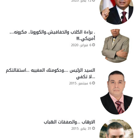
12 يناير، 2025
. براءة الكلاب والخفافيش..والكورونا.. مكرونه….
أمريكي..!!!
6 فبراير، 2020
السيد الرئيس ….وحكومتك المغيبه …استقالتكم
…لا تكفي
6 سبتمبر، 2015
الارهاب …والصفقات الهباب
31 يناير، 2015