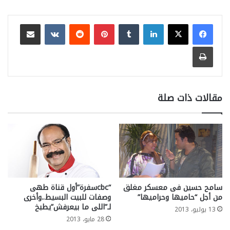
لينكدإن
بينتيريست
مشاركة عبر البريد
طباعة
مقالات ذات صلة
سامح حسين فى معسكر مغلق
“cbcسفرة”أول قناة طهى
من أجل “حاميها وحراميها”
وصفات للبيت البسيط..وأخرى
لـ”اللى ما بيعرفش”يطبخ
13 يوليو، 2013
28 مايو، 2013