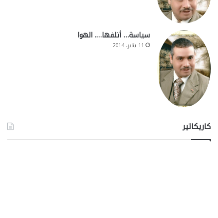
سياسة… أتلفها…. الهوا
11 يناير، 2014
كاريكاتير