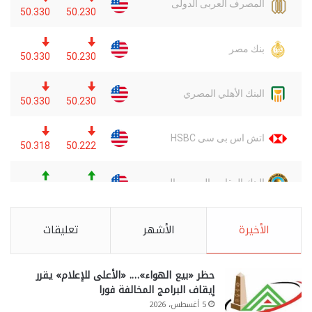
الأخيرة
الأشهر
تعليقات
حظر «بيع الهواء»…. «الأعلى للإعلام» يقرر
إيقاف البرامج المخالفة فورا
5 أغسطس، 2026