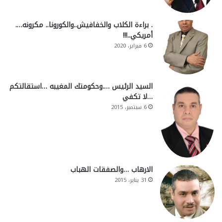
. براءة الكلاب والخفافيش..والكورونا.. مكرونه….
أمريكي..!!!
6 فبراير، 2020
السيد الرئيس ….وحكومتك المغيبه …استقالتكم
…لا تكفي
6 سبتمبر، 2015
الارهاب …والصفقات الهباب
31 يناير، 2015