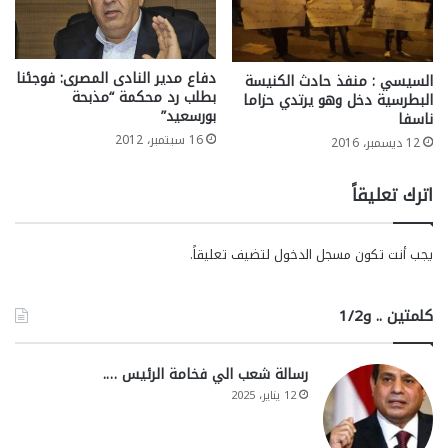
دفاع مدير النادى المصرى: فوجئنا
السيسي : منفذ حادث الكنيسة
بطلب رد محكمة “مذبحة
البطرسية دخل وهو يرتدي حزاما
بورسعيد”
ناسفا
16 سبتمبر، 2012
12 ديسمبر، 2016
اترك تعليقاً
يجب أنت تكون
مسجل الدخول
لتضيف تعليقاً.
كلمتين .. و1/2
رسالة شعب الي فخامة الرئيس ….
12 يناير، 2025