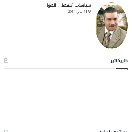
سياسة… أتلفها…. الهوا
11 يناير، 2014
كاريكاتير