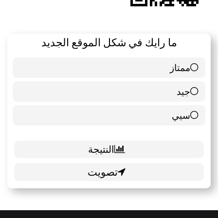
ما رايك في شكل الموقع الجديد
ممتاز
6 ( 85.71 % )
جيد
0 ( 0 % )
سيي
1 ( 14.29 % )