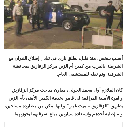
أصيب شخص، منذ قليل، بطلق نارى فى تبادل إطلاق النيران مع
الشرطة, بالقرب من كمين أم الزين مركز الزقازيق بمحافظة
الشرقية, وتم نقله للمستشفى العام.
كان الملازم أول محمد الخولى، معاون مباحث مركز الزقازيق
والقوة الأمنية المرافقة له, قاموا بخدمة الكمين الأمنى بأم الزين
بطريق “الزقازيق – ميت غمر”, وقتها تمكن من مطاردة مسلحين،
وتم إصابة أحدهم واستعادة سيارتين مبلغ بسرقتهما بحوزتهما.
لينكدإن
بينتيريست
مشاركة عبر البريد