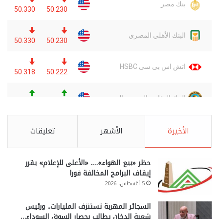
الأخيرة
الأشهر
تعليقات
حظر «بيع الهواء»…. «الأعلى للإعلام» يقرر
إيقاف البرامج المخالفة فورا
5 أغسطس، 2026
السجائر المهربة تستنزف المليارات.. ورئيس
شعبة الدخان يطالب بحصار السوق السوداء…