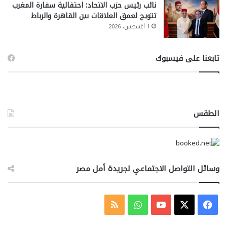
نائب رئيس حزب الاتحاد: احتفالية سفارة المغرب
تتويج لعمق العلاقات بين القاهرة والرباط
1 أغسطس، 2026
تابعنا على فيسبوك
الطقس
وسائل التواصل الاجتماعي لجريدة أمل مصر
‫X
فيسبوك
‫YouTube
واتساب
ملخص
الموقع