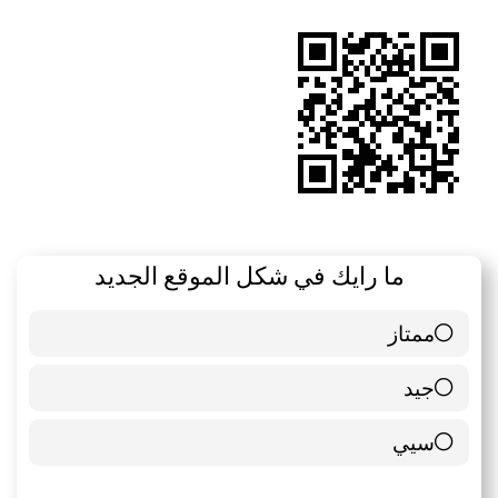
RSS
ما رايك في شكل الموقع الجديد
ممتاز
6 ( 85.71 % )
جيد
0 ( 0 % )
سيي
1 ( 14.29 % )