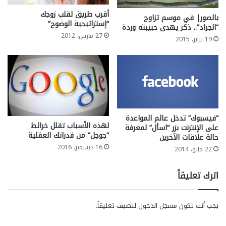
أقرب طريق لقلب زوجك
بالصور| في موسم تزاوج
“إستراتيجية الوضوح”
“الجراد”.. ذكر يهدى حبيبته وردة
27 مارس، 2012
19 يناير، 2015
“فيسبوك” تدخل عالم المواعدة
لهذه الأسباب تقلل خرائط
على الإنترنت بزر “اسأل” لمعرفة
“جوجل” من قدراتك العقلية
حالة علاقات الآخرين
16 ديسمبر، 2016
22 مايو، 2014
اترك تعليقاً
يجب أنت تكون
مسجل الدخول
لتضيف تعليقاً.