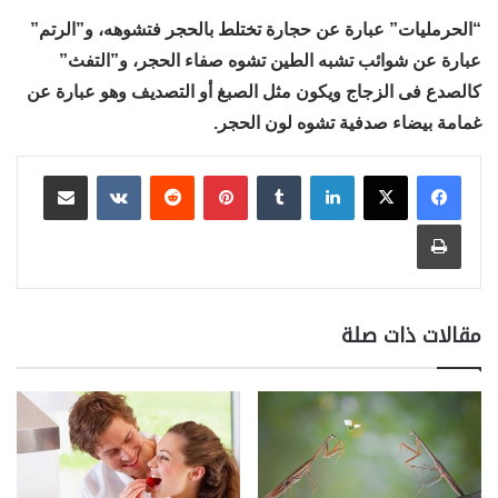
“الحرمليات” عبارة عن حجارة تختلط بالحجر فتشوهه، و”الرتم”
عبارة عن شوائب تشبه الطين تشوه صفاء الحجر، و”التفث”
كالصدع فى الزجاج ويكون مثل الصبغ أو التصديف وهو عبارة عن
غمامة بيضاء صدفية تشوه لون الحجر.
لينكدإن
بينتيريست
مشاركة عبر البريد
طباعة
مقالات ذات صلة