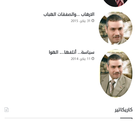
الارهاب …والصفقات الهباب
31 يناير، 2015
سياسة… أتلفها…. الهوا
11 يناير، 2014
كاريكاتير