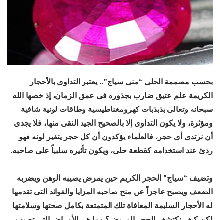
بحسب مصممة الحلى “منى سياج”.. يعتبر التداوى بالأحجار
الكريمة علم عتيق ضارب بجذوره فى عمق الزمان، إذ خصها الله
سبحانه وتعالى بذبذبات كهرومغناطيسية وطاقات لونية شافية
ومؤثرة، ولا يكون التداوى إلا بالصحيح الجيد النقى منها، فلا يجدى
أن نرتدى أى حجر، فالعلماء يؤكدون أن كل حجر يتغير لونه فهو
ردئ عند استخدامه كقطعة حلى، ويكون تأثيره سلبياً على صاحبه.
وتضيف “سياج” الحجر الكريم حين يمرض يصيبه الوهن ويضربه
الضعف ويصبح عاجزاً عن منح صاحبه المزايا والفوائد التى تقدمها
له الأحجار السليمة المعافاة تلك المتمتعة بكامل صحتها وسلامتها
لكن كيف نكتشف الحجر المريض؟ وما هى الأمراض التى تصيب