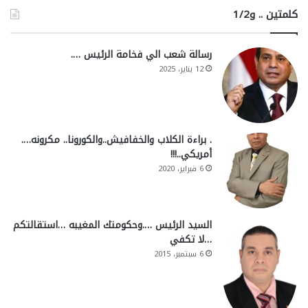
كلمتين .. و1/2
رسالة شعب الي فخامة الرئيس ….
12 يناير، 2025
. براءة الكلاب والخفافيش..والكورونا.. مكرونه….
أمريكي..!!!
6 فبراير، 2020
السيد الرئيس ….وحكومتك المغيبه …استقالتكم
…لا تكفي
6 سبتمبر، 2015