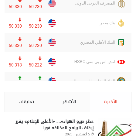
الأخيرة
الأشهر
تعليقات
حظر «بيع الهواء»…. «الأعلى للإعلام» يقرر
إيقاف البرامج المخالفة فورا
5 أغسطس، 2026