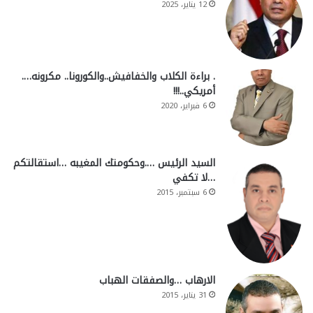
12 يناير، 2025
. براءة الكلاب والخفافيش..والكورونا.. مكرونه….
أمريكي..!!!
6 فبراير، 2020
السيد الرئيس ….وحكومتك المغيبه …استقالتكم
…لا تكفي
6 سبتمبر، 2015
الارهاب …والصفقات الهباب
31 يناير، 2015