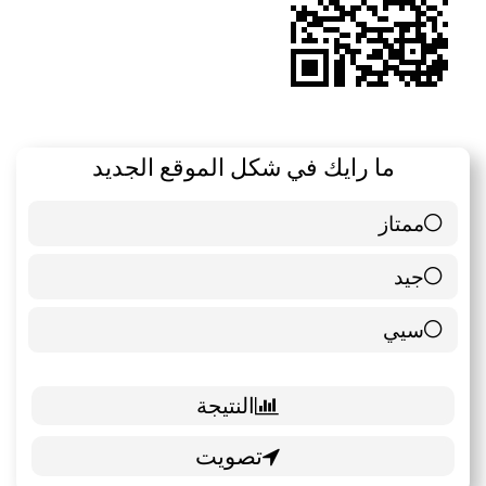
ما رايك في شكل الموقع الجديد
ممتاز
6 ( 85.71 % )
جيد
0 ( 0 % )
سيي
1 ( 14.29 % )