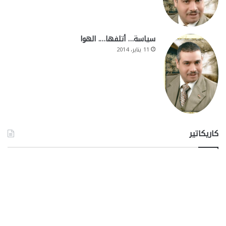
سياسة… أتلفها…. الهوا
11 يناير، 2014
كاريكاتير