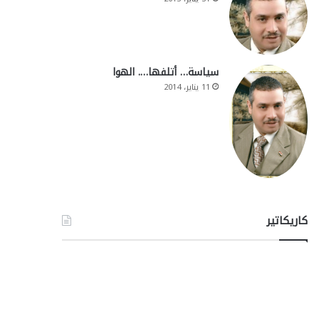
سياسة… أتلفها…. الهوا
11 يناير، 2014
كاريكاتير