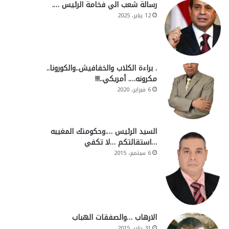
رسالة شعب الي فخامة الرئيس ….
12 يناير، 2025
. براءة الكلاب والخفافيش..والكورونا..
مكرونه…. أمريكي..!!!
6 فبراير، 2020
السيد الرئيس ….وحكومتك المغيبه
…استقالتكم …لا تكفي
6 سبتمبر، 2015
الارهاب …والصفقات الهباب
31 يناير، 2015