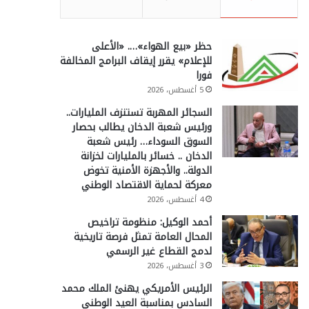
حظر «بيع الهواء»…. «الأعلى
للإعلام» يقرر إيقاف البرامج المخالفة
فورا
5 أغسطس، 2026
السجائر المهربة تستنزف المليارات..
ورئيس شعبة الدخان يطالب بحصار
السوق السوداء… رئيس شعبة
الدخان .. خسائر بالمليارات لخزانة
الدولة.. والأجهزة الأمنية تخوض
معركة لحماية الاقتصاد الوطني
4 أغسطس، 2026
أحمد الوكيل: منظومة تراخيص
المحال العامة تمثل فرصة تاريخية
لدمج القطاع غير الرسمي
3 أغسطس، 2026
الرئيس الأمريكي يهنئ الملك محمد
السادس بمناسبة العيد الوطني