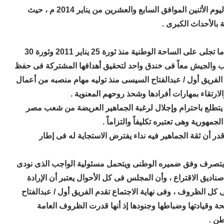
انعقد المجلس الاعلي للقوات المسلحة فى جلسة طارئة اليوم الأثنين الموافق السابع والعشرين من يناير 2014 م ، حيث
 بالأحداث الكبرى .
وقد تابع المجلس الأعلى للقوات المسلحة بيقظة واهتمام ما تجلى على الساحة الوطنية منذ ثورة 25 يناير 2011 وثورة 30
ى الشعب والجيش معاً فى خندق واحد لتحقيق أهدافها المشتركة فى حفظ
لفريق أول / عبدالفتاح السيسى منذ توليه مهام منصبه من أعمال
لارتقاء بمهارات أفرادها وشحذ روحهم المعنوية .
يتطلع باحترام وإجلال لرغبة الجماهير العريضة من شعب مصر
مهورية وهى تعتبره تكليفاً والتزاماً .
ر أن ثقة الجماهير فيه نداء يفترض الاستجاية له فى إطار
ن يتصرف وفق ضميره الوطنى ويتحمل مسئولية الواجب الذى نودى
يق الاقتراع ، وأن المجلس فى كل الأحوال يعتبر أن الإرادة
 كل الظروف ، وفى نهاية الاجتماع تقدم الفريق أول / عبدالفتاح
 وقيادتها وضباطها وجنودها إذ أنها قدرت الظروف العامة
طن .