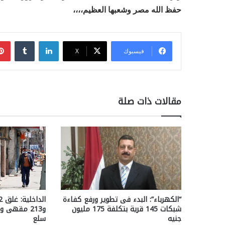
حفظ الله مصر وشعبها العظيم،،،،
لينكدإن
فيسبوك
‫X
مقالات ذات صلة
“الكهرباء”: البدء فى تطوير ورفع كفاءة
شبكات 145 قرية بتكلفة 175 مليون
جنيه
سلع