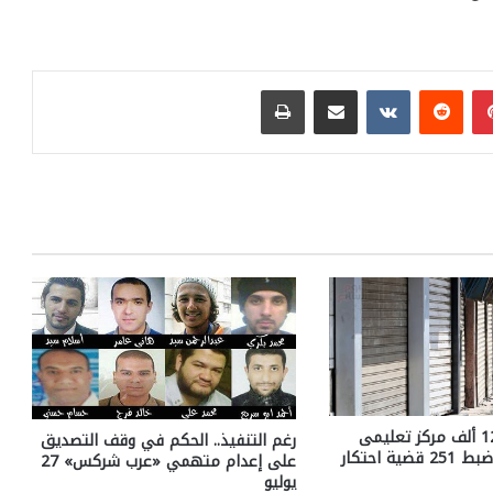
بينتيريست
مشاركة عبر البريد
طباعة
الداخلية: غلق 12 ألف مركز تعليمى
رغم التنفيذ.. الحكم في وقف التصديق
و213 مقهى وضبط 251 قضية احتكار
على إعدام متهمي «عرب شركس» 27
يوليو