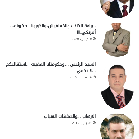
. براءة الكلاب والخفافيش..والكورونا.. مكرونه….
أمريكي..!!!
6 فبراير، 2020
السيد الرئيس ….وحكومتك المغيبه …استقالتكم
…لا تكفي
6 سبتمبر، 2015
الارهاب …والصفقات الهباب
31 يناير، 2015