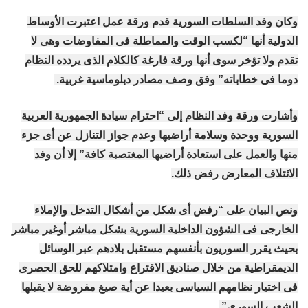
وكان وفد السلطات السورية قدم ورقة عمل اعتبرت الأوساط
الدولية أنها “لكسب الوقت والمماطلة فى المفاوضات وهى لا
تقدم ولا تؤخر سوى أنها ورقة فارغة كالكلام الذى يردده النظام
دوما فى خطاباته” وفق وصف مصادر دبلوماسية غربية.
وأشارت ورقة وفد النظام إلى “احترام سيادة الجمهورية العربية
السورية ووحدة وسلامة أراضيها وعدم جواز التنازل عن أى جزء
منها والعمل على استعادة أراضيها المغتصبة كافة” إلا أن وفد
الائتلاف المعارض رفض ذلك.
ونص البيان على “رفض أى شكل من أشكال التدخل والإملاء
الخارجى فى الشؤون الداخلية السورية بشكل مباشر أوغير مباشر
بحيث يقرر السوريون بأنفسهم مستقبل بلادهم عبر الوسائل
الديمقراطية من خلال صناديق الاقتراع وامتلاكهم للحق الحصرى
فى اختيار نظامهم السياسى بعيدا عن أية صيغ مفروضة لا يقبلها
الشعب السورى”.