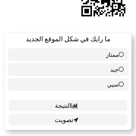
ما رايك في شكل الموقع الجديد
ممتاز
6 ( 85.71 % )
جيد
0 ( 0 % )
سيي
1 ( 14.29 % )