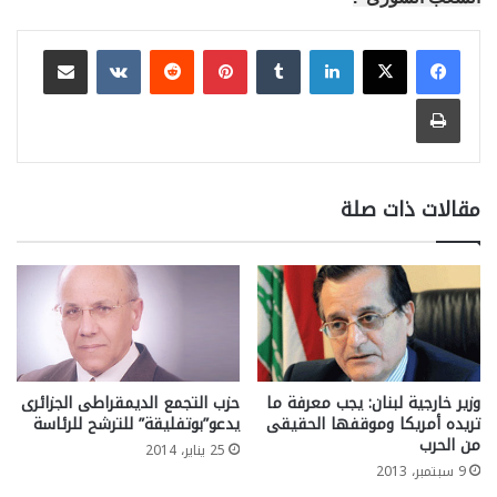
لينكدإن
بينتيريست
مشاركة عبر البريد
طباعة
مقالات ذات صلة
وزير خارجية لبنان: يجب معرفة ما
حزب التجمع الديمقراطى الجزائرى
تريده أمريكا وموقفها الحقيقى
يدعو”بوتفليقة” للترشح للرئاسة
من الحرب
25 يناير، 2014
9 سبتمبر، 2013