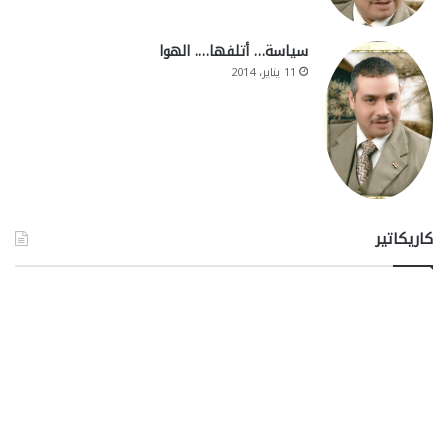
سياسة… أتلفها…. الهوا
11 يناير، 2014
كاريكاتير