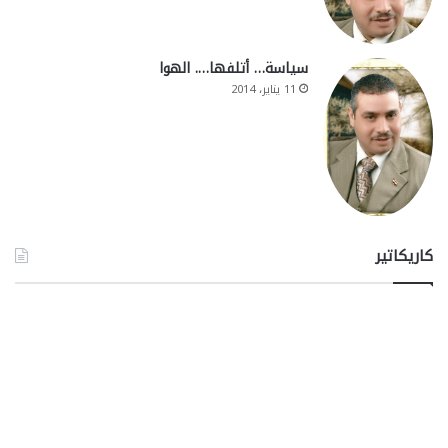
سياسة… أتلفها…. الهوا
11 يناير، 2014
كاريكاتير