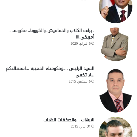
. براءة الكلاب والخفافيش..والكورونا.. مكرونه….
أمريكي..!!!
6 فبراير، 2020
السيد الرئيس ….وحكومتك المغيبه …استقالتكم
…لا تكفي
6 سبتمبر، 2015
الارهاب …والصفقات الهباب
31 يناير، 2015