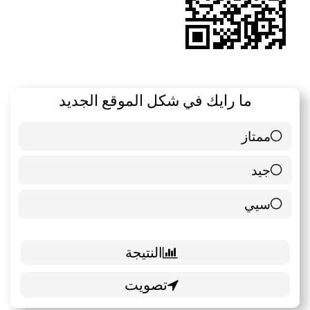
ما رايك في شكل الموقع الجديد
ممتاز
6 ( 85.71 % )
جيد
0 ( 0 % )
سيي
1 ( 14.29 % )