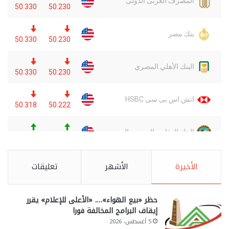
الأخيرة
الأشهر
تعليقات
حظر «بيع الهواء»…. «الأعلى للإعلام» يقرر
إيقاف البرامج المخالفة فورا
5 أغسطس، 2026