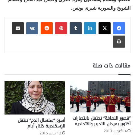
الشويخ والسورية شيرى يونس.
لينكدإن
بينتيريست
مشاركة عبر البريد
طباعة
مقالات ذات صلة
“قصور الثقافة” تحتفل بانتصارات
أسرة “سلسال الدم” تنتقل
أكتوبر بميدان التحرير والاتحادية
للإسكندرية خلال أيام
4 أكتوبر، 2013
12 يناير، 2015