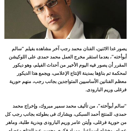
يصور غدا الاثنين، الفنان محمد رجب آخر مشاهده بفيلم “سالم
أبوأخته”، بعدما استقر مخرج العمل محمد حمدى على اللوكيشن
المقرر أن يصور فيه اليوم الأخير من أحداث الفيلم، وهو ديكور
لمحكمة تم بناؤها بمدينة الإنتاج الإعلامى، ويجمع هذا الديكور
معظم الفنانين الأساسيين المتواجدين بجانب رجب، منهم حورية
فرغلى وريم البارودى.
“سالم أبوأخته”، من تأليف محمد سمير مبروك، وإخراج محمد
حمدى، للمنتج أحمد السبكى، ويشارك فى بطولته بجانب رجب كل
من حورية فرغلى، وأيتن عامر وريم البارودى وبدرية طلبة، وماهر
عصام، وهشام إسماعيل ومراد فكرى وحسن عبد الفتاح وعصام