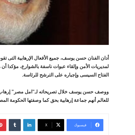
أدان الفنان حسن يوسف، جميع الأفعال الإرهابية التى تقوم
لمديريات الأمن وإلقاء عبوات ناسفة بالشوارع، مؤكدا أن
الفتاح السيسى وإجباره على الترشح للرئاسة.
ووصف حسن يوسف خلال تصريحاته لـ”امل مصر” إرهاب الإخو
للعالم أنهم جماعة إرهابية بحق كما وصفتها الحكومة الم
لينكدإن
فيسبوك
‫X