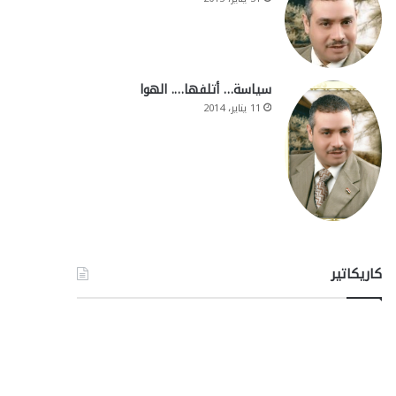
سياسة… أتلفها…. الهوا
11 يناير، 2014
كاريكاتير