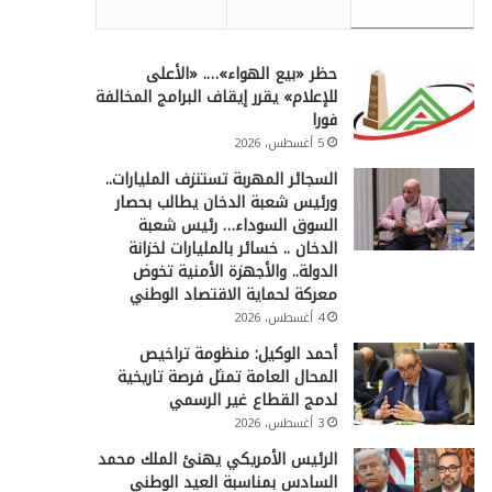
حظر «بيع الهواء»…. «الأعلى
للإعلام» يقرر إيقاف البرامج المخالفة
فورا
5 أغسطس، 2026
السجائر المهربة تستنزف المليارات..
ورئيس شعبة الدخان يطالب بحصار
السوق السوداء… رئيس شعبة
الدخان .. خسائر بالمليارات لخزانة
الدولة.. والأجهزة الأمنية تخوض
معركة لحماية الاقتصاد الوطني
4 أغسطس، 2026
أحمد الوكيل: منظومة تراخيص
المحال العامة تمثل فرصة تاريخية
لدمج القطاع غير الرسمي
3 أغسطس، 2026
الرئيس الأمريكي يهنئ الملك محمد
السادس بمناسبة العيد الوطني