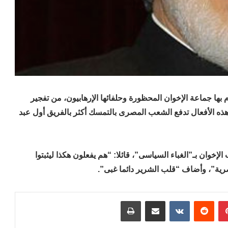
 بها جماعة الإخوان المحظورة وحلفائها الإرهابيون، من تفجير
 هذه الأفعال تدفع الشعب المصرى بالتمسك أكثر بالفريق أول عبد
ان بـ”الغباء السياسى”، قائلا: “هم يفعلون هكذا ليثبتوا
صرية”، وأضاف “قلب الشرير دائما غبى”.
بينتيريست
مشاركة عبر البريد
طباعة