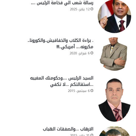
رسالة شعب الي فخامة الرئيس ….
12 يناير، 2025
. براءة الكلاب والخفافيش..والكورونا..
مكرونه…. أمريكي..!!!
6 فبراير، 2020
السيد الرئيس ….وحكومتك المغيبه
…استقالتكم …لا تكفي
6 سبتمبر، 2015
الارهاب …والصفقات الهباب
31 يناير، 2015