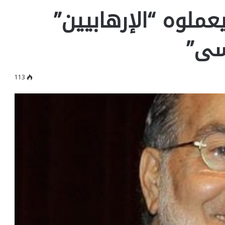
ملوه “الإرهابيين”
يسى”
113