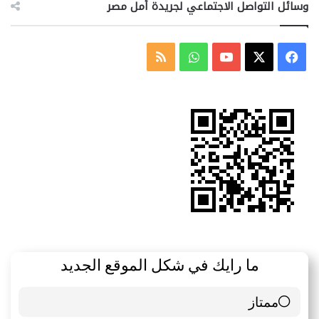
وسائل التواصل الاجتماعي لجريدة أمل مصر
‫X
فيسبوك
‫YouTube
واتساب
ملخص
الموقع
RSS
ما رايك في شكل الموقع الجديد
ممتاز
6 ( 85.71 % )