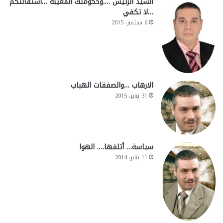
السيد الرئيس ….وحكومتك المغيبه …استقالتكم
…لا تكفي
6 سبتمبر، 2015
الارهاب …والصفقات الهباب
31 يناير، 2015
سياسة… أتلفها…. الهوا
11 يناير، 2014