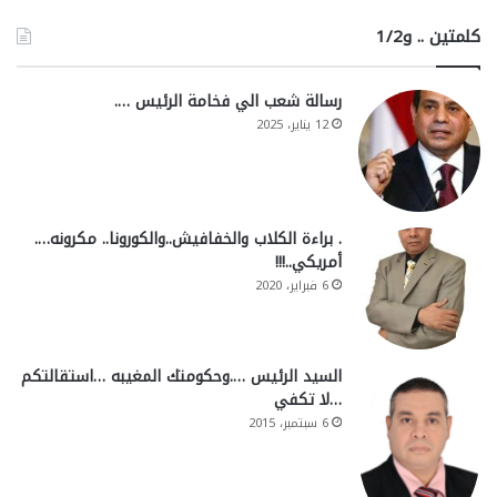
كلمتين .. و1/2
رسالة شعب الي فخامة الرئيس ….
12 يناير، 2025
. براءة الكلاب والخفافيش..والكورونا.. مكرونه….
أمريكي..!!!
6 فبراير، 2020
السيد الرئيس ….وحكومتك المغيبه …استقالتكم
…لا تكفي
6 سبتمبر، 2015