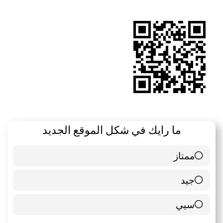
الموقع
RSS
ما رايك في شكل الموقع الجديد
ممتاز
6 ( 85.71 % )
جيد
0 ( 0 % )
سيي
1 ( 14.29 % )