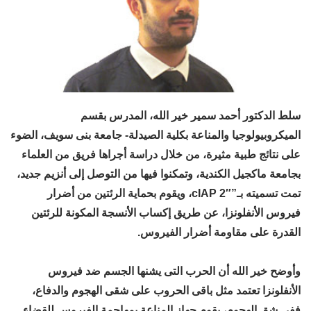
سلط الدكتور أحمد سمير خير الله، المدرس بقسم
الميكروبيولوجيا والمناعة بكلية الصيدلة- جامعة بنى سويف، الضوء
على نتائج طبية مثيرة، من خلال دراسة أجراها فريق من العلماء
بجامعة ماكجيل الكندية، وتمكنوا فيها من التوصل إلى أنزيم جديد،
تمت تسميته بـ”cIAP 2″، ويقوم بحماية الرئتين من أضرار
فيروس الأنفلونزا، عن طريق إكساب الأنسجة المكونة للرئتين
القدرة على مقاومة أضرار الفيروس.
وأوضح خير الله أن الحرب التى يشنها الجسم ضد فيروس
الأنفلونزا تعتمد مثل باقى الحروب على شقى الهجوم والدفاع،
ففى شق الهجوم، يقوم جهاز المناعة بمهاجمة الفيروس للقضاء