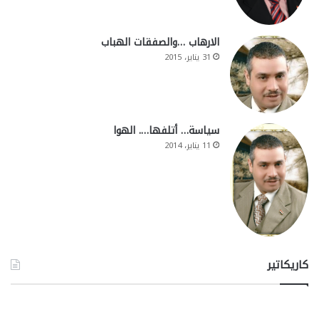
الارهاب …والصفقات الهباب
31 يناير، 2015
سياسة… أتلفها…. الهوا
11 يناير، 2014
كاريكاتير