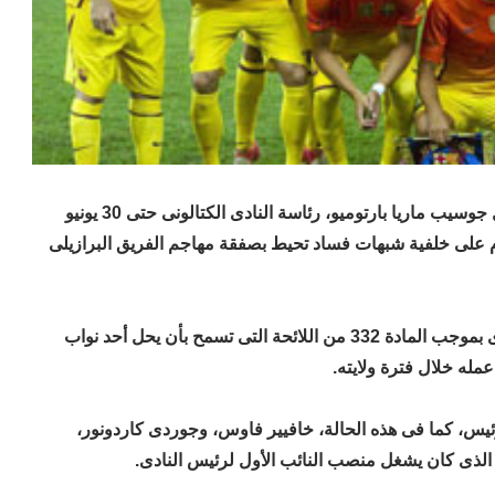
تولى نائب رئيس برشلونة للشئون الرياضية، رجل الأعمال جوسيب ماريا بارتوميو، رئاسة النادى الكتالونى حتى 30 يونيو
يوم على خلفية شبهات فساد تحيط بصفقة مهاجم الفريق البرازيلى
واتخذ مجلس إدارة النادى قرار تولى بارتوميو رئاسة النادى بموجب المادة 332 من اللائحة التى تسمح بأن يحل أحد نواب
له خلال فترة ولايته.
رئيس، كما فى هذه الحالة، خافيير فاوس، وجوردى كاردونور،
و الذى كان يشغل منصب النائب الأول لرئيس النادى.