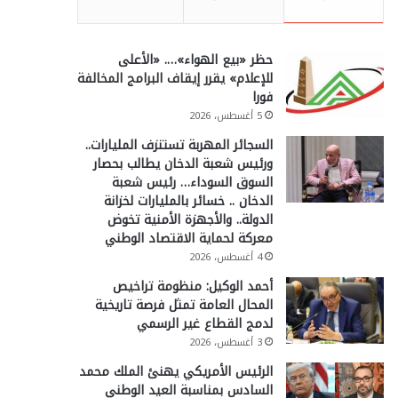
حظر «بيع الهواء»…. «الأعلى
للإعلام» يقرر إيقاف البرامج المخالفة
فورا
5 أغسطس، 2026
السجائر المهربة تستنزف المليارات..
ورئيس شعبة الدخان يطالب بحصار
السوق السوداء… رئيس شعبة
الدخان .. خسائر بالمليارات لخزانة
الدولة.. والأجهزة الأمنية تخوض
معركة لحماية الاقتصاد الوطني
4 أغسطس، 2026
أحمد الوكيل: منظومة تراخيص
المحال العامة تمثل فرصة تاريخية
لدمج القطاع غير الرسمي
3 أغسطس، 2026
الرئيس الأمريكي يهنئ الملك محمد
السادس بمناسبة العيد الوطني