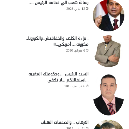
رسالة شعب الي فخامة الرئيس ….
12 يناير، 2025
. براءة الكلاب والخفافيش..والكورونا..
مكرونه…. أمريكي..!!!
6 فبراير، 2020
السيد الرئيس ….وحكومتك المغيبه
…استقالتكم …لا تكفي
6 سبتمبر، 2015
الارهاب …والصفقات الهباب
31 يناير، 2015