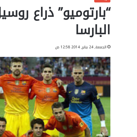
“بارتوميو” ذراع روس
البارسا
الجمعة, 24 يناير, 2014 12:58 ص