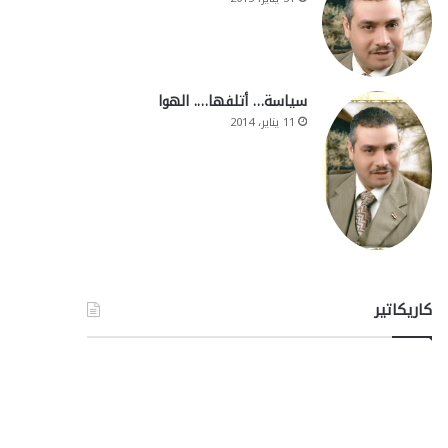
سياسة… أتلفها…. الهوا
11 يناير، 2014
كاريكاتير