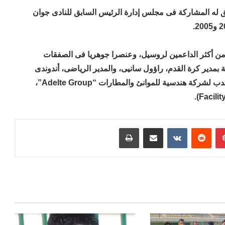
ق له المشاركة فى مجلس إدارة الرئيس السابق للنادى جوان
ان من أكثر الداعمين لروسيل، وعنصرا جوهريا فى الصفقات
ة بمدير كرة القدم، راؤول سانيى، والمدير الرياضى، أندوندى
زوبيزاريتا، وباروتوميومتزوج وأب لولدين، وهو العضو المنتدب لشركة هندسية للموانئ والمطارات “Adelte Group”،
بينتيريست
مشاركة عبر البريد
طباعة