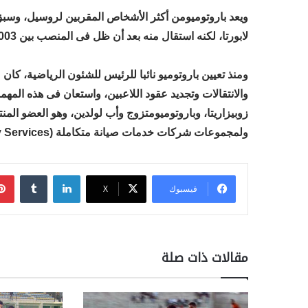
ويعد باروتوميومن أكثر الأشخاص المقربين لروسيل، وسب
لابورتا، لكنه استقال منه بعد أن ظل فى المنصب بين 2003 و2005.
ومنذ تعيين باروتوميو نائبا للرئيس للشئون الرياضية، ك
والانتقالات وتجديد عقود اللاعبين، واستعان فى هذه المهم
ولمجموعات شركات خدمات صيانة متكاملة (Facility Services).
لينكدإن
فيسبوك
‫X
مقالات ذات صلة