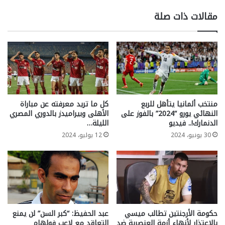
مقالات ذات صلة
منتخب ألمانيا يتأهل للربع
كل ما تريد معرفته عن مباراة
النهائي يورو “2024” بالفوز على
الأهلى وبيراميدز بالدوري المصري
الدنمارك!.. فيديو
الليلة…
30 يونيو، 2024
12 يوليو، 2024
حكومة الأرجنتين تطالب ميسي
عبد الحفيظ: “كبر السن” لن يمنع
بالاعتذار لأنهاء أزمة العنصرية ضد
التعاقد مع لاعب فولهام