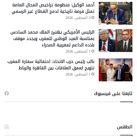
أحمد الوكيل: منظومة تراخيص المحال العامة
تمثل فرصة تاريخية لدمج القطاع غير الرسمي
3 أغسطس، 2026
الرئيس الأمريكي يهنئ الملك محمد السادس
بمناسبة العيد الوطني للمغرب ويجدد موقف
بلاده الداعم لمغربية الصحراء
1 أغسطس، 2026
نائب رئيس حزب الاتحاد: احتفالية سفارة المغرب
تتويج لعمق العلاقات بين القاهرة والرباط
1 أغسطس، 2026
تابعنا على فيسبوك
الطقس