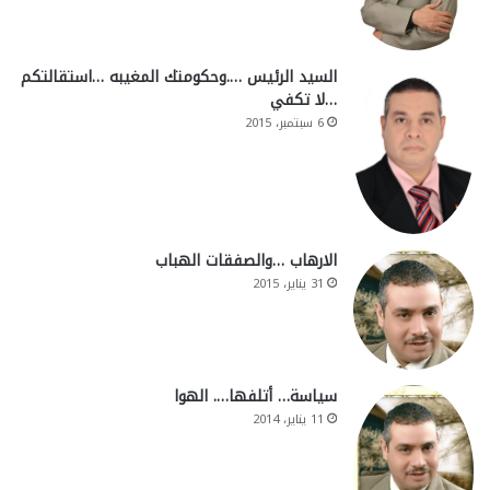
السيد الرئيس ….وحكومتك المغيبه …استقالتكم
…لا تكفي
6 سبتمبر، 2015
الارهاب …والصفقات الهباب
31 يناير، 2015
سياسة… أتلفها…. الهوا
11 يناير، 2014