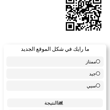
ما رايك في شكل الموقع الجديد
ممتاز
6 ( 85.71 % )
جيد
0 ( 0 % )
سيي
1 ( 14.29 % )