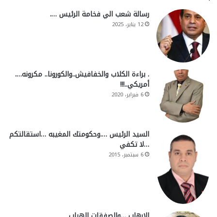
رسالة شعب الي فخامة الرئيس ….
12 يناير، 2025
. براءة الكلاب والخفافيش..والكورونا.. مكرونه….
أمريكي..!!!
6 فبراير، 2020
السيد الرئيس ….وحكومتك المغيبه …استقالتكم
…لا تكفي
6 سبتمبر، 2015
الارهاب …والصفقات الهباب