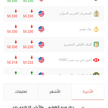
الأخيرة
الأشهر
تعليقات
حظر «بيع الهواء»…. «الأعلى للإعلام» يقرر