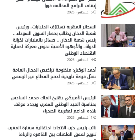
إيقاف البرامج المخالفة فورا
5 أغسطس، 2026
السجائر المهربة تستنزف المليارات.. ورئيس
شعبة الدخان يطالب بحصار السوق السوداء…
رئيس شعبة الدخان .. خسائر بالمليارات لخزانة
الدولة.. والأجهزة الأمنية تخوض معركة لحماية
الاقتصاد الوطني
4 أغسطس، 2026
أحمد الوكيل: منظومة تراخيص المحال العامة
تمثل فرصة تاريخية لدمج القطاع غير الرسمي
3 أغسطس، 2026
الرئيس الأمريكي يهنئ الملك محمد السادس
بمناسبة العيد الوطني للمغرب ويجدد موقف
بلاده الداعم لمغربية الصحراء
1 أغسطس، 2026
نائب رئيس حزب الاتحاد: احتفالية سفارة المغرب
تتويج لعمق العلاقات بين القاهرة والرباط