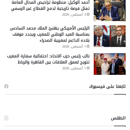
أحمد الوكيل: منظومة تراخيص المحال العامة
تمثل فرصة تاريخية لدمج القطاع غير الرسمي
3 أغسطس، 2026
الرئيس الأمريكي يهنئ الملك محمد السادس
بمناسبة العيد الوطني للمغرب ويجدد موقف
بلاده الداعم لمغربية الصحراء
1 أغسطس، 2026
نائب رئيس حزب الاتحاد: احتفالية سفارة المغرب
تتويج لعمق العلاقات بين القاهرة والرباط
1 أغسطس، 2026
تابعنا على فيسبوك
الطقس