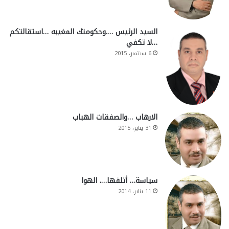
السيد الرئيس ….وحكومتك المغيبه …استقالتكم
…لا تكفي
6 سبتمبر، 2015
الارهاب …والصفقات الهباب
31 يناير، 2015
سياسة… أتلفها…. الهوا
11 يناير، 2014