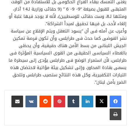
يعنى التمسك ببقاء الفراغ الحكومى بل للاستفادة من الوقت
المتبقى للقبول بصيغة “9- 9- 6 ” (9 حقائب وزارية لـ14 آذار،
ومثلها لـ8، وست حقائب للوسطيين)، لأنه لا يوجد فيها غلبة أو
إلغاء لأحد، بل فيها تحقيق لمبدأ الشراكة”.
وأعرب عن أمله فى أن “يسود التعقل ويتم الإقلاع عن سياسة
نشر الفوضى كما حدث فى طرابلس، وأن تكون فرصة تمكين
الجيش اللبنانى من بسط الأمن هناك حقيقية، وأن يحظى
بالغطاء السياسى الحقيقى من القوى السياسية المؤثرة فى
طرابلس، لأن استمرار الوضع فى طرابلس يؤدى إلى سيطرة ما
يسمى بقادة المحاور، وإلى تشكيل بيئة مؤاتية لاحتضان هذه
التيارات التكفيرية، وكل هذه النتائج ستصيب طرابلس وتلحق
الضرر بأمن لبنان”.
لينكدإن
بينتيريست
مشاركة عبر البريد
طباعة