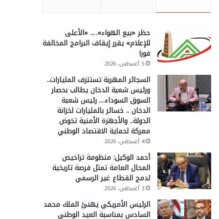
حظر «بيع الهواء»…. «الأعلى
للإعلام» يقرر إيقاف البرامج المخالفة
فورا
5 أغسطس، 2026
السجائر المهربة تستنزف المليارات..
ورئيس شعبة الدخان يطالب بحصار
السوق السوداء… رئيس شعبة
الدخان .. خسائر بالمليارات لخزانة
الدولة.. والأجهزة الأمنية تخوض
معركة لحماية الاقتصاد الوطني
4 أغسطس، 2026
أحمد الوكيل: منظومة تراخيص
المحال العامة تمثل فرصة تاريخية
لدمج القطاع غير الرسمي
3 أغسطس، 2026
الرئيس الأمريكي يهنئ الملك محمد
السادس بمناسبة العيد الوطني