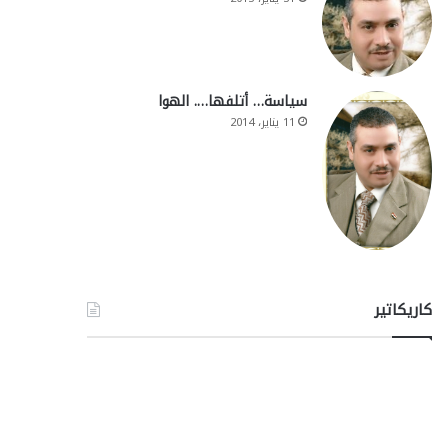
سياسة… أتلفها…. الهوا
11 يناير، 2014
كاريكاتير