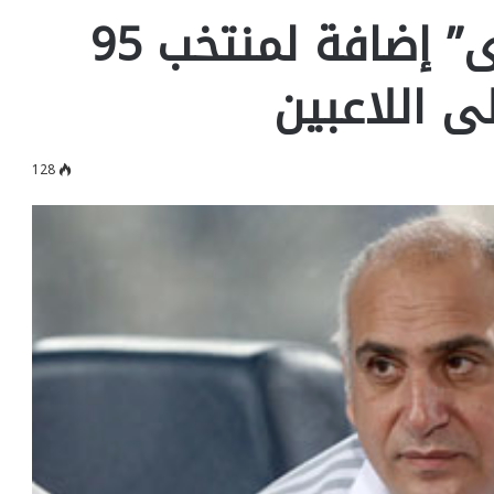
علاء ميهوب: “المنيرى” إضافة لمنتخب 95
 اللاعبين
128