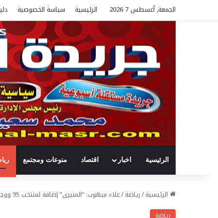
الجمعة, أغسطس 7 2026
الرئيسية
سياسة الخصوصية
دلي
الرئيسية
اخبار
اقتصاد
منوعات ومجتمع
ريا
الرئيسية
/
رياضة
/
علاء ميهوب: “المنيرى” إضافة لمنتخب 95 ووجوده يطمئننى على اللاعبين
رياضة