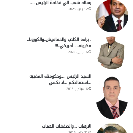
رسالة شعب الي فخامة الرئيس ….
12 يناير، 2025
. براءة الكلاب والخفافيش..والكورونا..
مكرونه…. أمريكي..!!!
6 فبراير، 2020
السيد الرئيس ….وحكومتك المغيبه
…استقالتكم …لا تكفي
6 سبتمبر، 2015
الارهاب …والصفقات الهباب
31 يناير، 2015