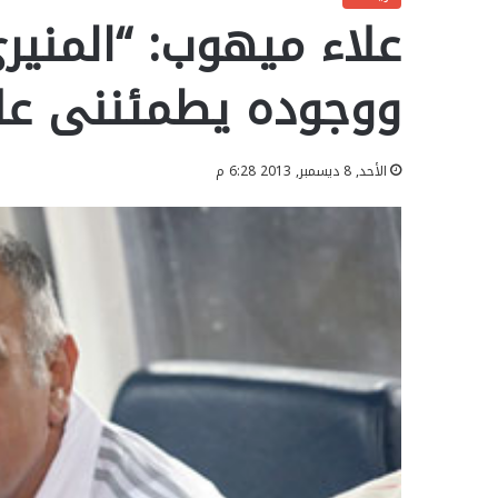
ووجوده يطمئننى على
الأحد, 8 ديسمبر, 2013 6:28 م