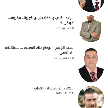
. براءة الكلاب والخفافيش..والكورونا.. مكرونه….
أمريكي..!!!
6 فبراير، 2020
السيد الرئيس ….وحكومتك المغيبه …استقالتكم
…لا تكفي
6 سبتمبر، 2015
الارهاب …والصفقات الهباب
31 يناير، 2015