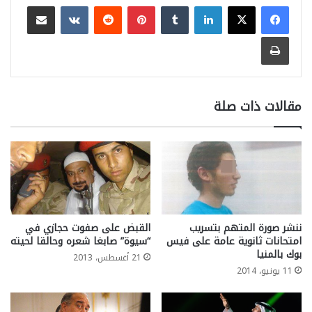
لينكدإن
بينتيريست
مشاركة عبر البريد
طباعة
مقالات ذات صلة
ننشر صورة المتهم بتسريب
القبض على صفوت حجازي في
امتحانات ثانوية عامة على فيس
“سيوة” صابغا شعره وحالقا لحيته
بوك بالمنيا
21 أغسطس، 2013
11 يونيو، 2014