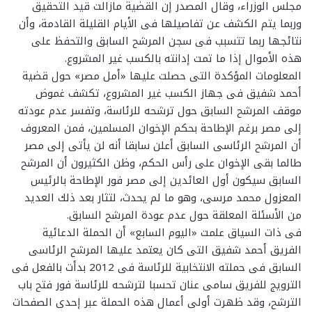
مجلس الوزراء، وقال المصدر إن القضية مازالت قيد التحقيق
وربما يتم الكشف عن تفاصيلها فى الأيام القليلة القادمة، وأن
نتائجها ربما تتسبب فى سجن المرشح السابق والتحفظ على
هذه الأموال إذا ما تمت إدانته بالكسب غير المشروع.
المعلومات المؤكدة التى حصلت عليها «أمل مصر» حول قضية
أحمد شفيق فى جهاز الكسب غير المشروع، تكشف غموض
موقف المرشح السابق حول ترشحه للرئاسة، وتفسر عدم عودته
إلى مصر برغم الإطاحة بحكم الإخوان المسلمين، فمن المعروف
أن المرشح الرئاسى السابق أعلن سابقا أنه لن يأتى إلى مصر
طالما بقى الإخوان على رأس الحكم، وظن الكثيرون أن المرشح
السابق سيكون أول العائدين إلى مصر فور الإطاحة بالرئيس
المعزول محمد مرسى، وهو ما لم يحدث، لتثار بعد ذلك العديد
من الأسئلة المعلقة حول عدم عودة المرشح السابق.
فى ذات السياق علمت «اليوم السابع» أن الحملة الدعائية
الفريق أحمد شفيق التى كان يعتمد عليها المرشح الرئاسى
السابق فى حملته الانتخابية للرئاسة فى 2012 بدأت بالفعل فى
الترويج للفريق سامى عنان تحسبا لترشحه للرئاسة فور فتح باب
الترشح، وقد ظهرت أولى أعمال هذه الحملة عبر إحدى الصفحات