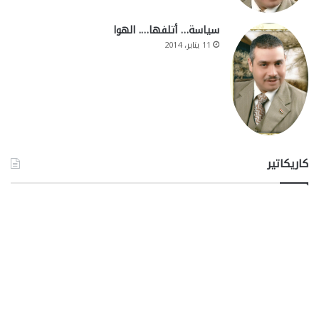
سياسة… أتلفها…. الهوا
11 يناير، 2014
كاريكاتير