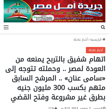
بحث عن
الق
الرئيسية
/
أخبار عاجلة
أخبار عاجلة
اتهام شفيق بالتربح يمنعه من
العودة لمصر .. وحملته تتوجه إلى
«سامى عنان» .. المرشح السابق
متهم بكسب 300 مليون جنيه
بطرق غير مشروعة وفتح القضي
الخميس, 7 نوفمبر, 2013 9:21 ص
119