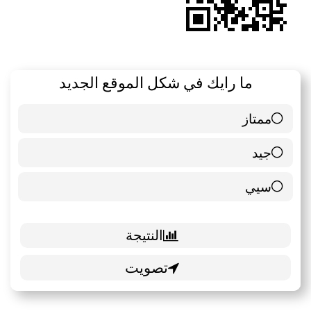
ما رايك في شكل الموقع الجديد
ممتاز
6 ( 85.71 % )
جيد
0 ( 0 % )
سيي
1 ( 14.29 % )