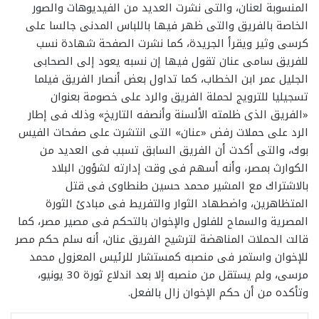
المنسوبة لعنان، والتى نشرت العديد من الفيديوهات والصور
الخاصة بالفريق والتى ظهر فيها باللباس المدنى جالسا على
كرسى وثير ويقرأ الجريدة، كما نشرت الصفحة شهادة نسب
للفريق سامى عنان تقول فيها إن نسبه يعود إلى الصحابى
الجليل عمر ابن الخطاب، كما تداول بعض أنصار الفريق فيلما
تسجيليا للترويج لحملة الفريق والرد على خصومة بعنوان
«الفريق الذى ظلمته الألسنة وأنصفه التاريخ» وذلك فى إطار
الرد على حملات رفض «عنان» التى انتشرت على صفحات الفيس
بوك، والتى أكدت أن الفريق السابق تسبب فى العديد من
الكوارث بمصر، وأنه أسهم فى وقت إدارته لشؤون البلاد
بالاشتراك مع المشير محمد حسين طنطاوى فى قتل
المتظاهرين، واضطهاد الثوار والتفريط فى مبادئ الثورة
المصرية والسماح للفلول والإخوان بالتحكم فى مصير مصر، كما
قالت الحملات المناهضة لترشيح الفريق عنان، أنه سلم حكم مصر
للإخوان واستمر فى منصبه كمستشار للرئيس المعزول محمد
مرسى، ولم يستقل من منصبه إلا بعد اندلاع ثورة 30 يونيو،
وتأكده من أن حكم الإخوان زال بالفعل.