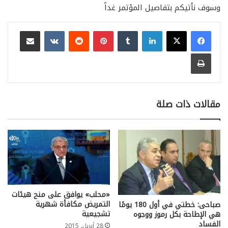
وسوف نأتيكم بتفاصيل المؤتمر غداً
لينكدإن
بينتيريست
مشاركة عبر البريد
طباعة
مقالات ذات صلة
«محلب» يوافق على منح هيئات
التمريض مكافأة شهرية
صباحى: خطتي في أول 180 يومًا
تشجيعية
هي الإطاحة بكل رموز ووجوه
الفساد
28 أبريل، 2015