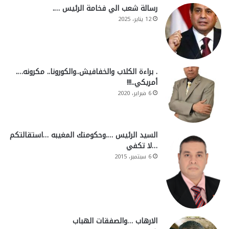
رسالة شعب الي فخامة الرئيس ….
12 يناير، 2025
. براءة الكلاب والخفافيش..والكورونا.. مكرونه….
أمريكي..!!!
6 فبراير، 2020
السيد الرئيس ….وحكومتك المغيبه …استقالتكم
…لا تكفي
6 سبتمبر، 2015
الارهاب …والصفقات الهباب