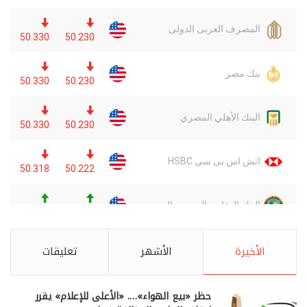
الأخيرة
الأشهر
تعليقات
حظر «بيع الهواء»…. «الأعلى للإعلام» يقرر