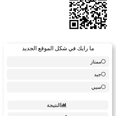
ما رايك في شكل الموقع الجديد
ممتاز
6 ( 85.71 % )
جيد
0 ( 0 % )
سيي
1 ( 14.29 % )