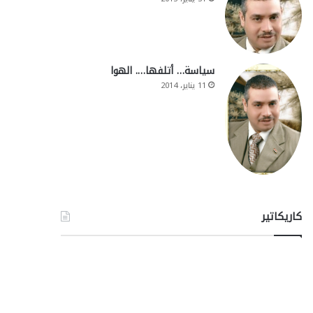
سياسة… أتلفها…. الهوا
11 يناير، 2014
كاريكاتير