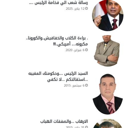
رسالة شعب الي فخامة الرئيس ….
12 يناير، 2025
. براءة الكلاب والخفافيش..والكورونا..
مكرونه…. أمريكي..!!!
6 فبراير، 2020
السيد الرئيس ….وحكومتك المغيبه
…استقالتكم …لا تكفي
6 سبتمبر، 2015
الارهاب …والصفقات الهباب
31 يناير، 2015