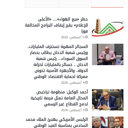
حظر «بيع الهواء»…. «الأعلى
للإعلام» يقرر إيقاف البرامج المخالفة
فورا
5 أغسطس، 2026
السجائر المهربة تستنزف المليارات..
ورئيس شعبة الدخان يطالب بحصار
السوق السوداء… رئيس شعبة
الدخان .. خسائر بالمليارات لخزانة
الدولة.. والأجهزة الأمنية تخوض
معركة لحماية الاقتصاد الوطني
4 أغسطس، 2026
أحمد الوكيل: منظومة تراخيص
المحال العامة تمثل فرصة تاريخية
لدمج القطاع غير الرسمي
3 أغسطس، 2026
الرئيس الأمريكي يهنئ الملك محمد
السادس بمناسبة العيد الوطني