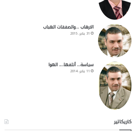
الارهاب …والصفقات الهباب
31 يناير، 2015
سياسة… أتلفها…. الهوا
11 يناير، 2014
كاريكاتير