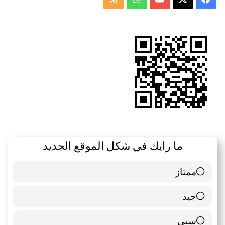
الموقع
RSS
ما رايك في شكل الموقع الجديد
ممتاز
6 ( 85.71 % )
جيد
0 ( 0 % )
سيي
1 ( 14.29 % )