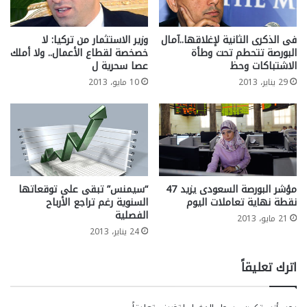
فى الذكرى الثانية لإغلاقها..آمال
وزير الاستثمار من تركيا: لا
البورصة تتحطم تحت وطأة
خصخصة لقطاع الأعمال.. ولا أملك
الاشتباكات وحظ
عصا سحرية ل
29 يناير، 2013
10 مايو، 2013
مؤشر البورصة السعودى يزيد 47
“سيمنس” تبقى على توقعاتها
نقطة نهاية تعاملات اليوم
السنوية رغم تراجع الأرباح
الفصلية
21 مايو، 2013
24 يناير، 2013
اترك تعليقاً