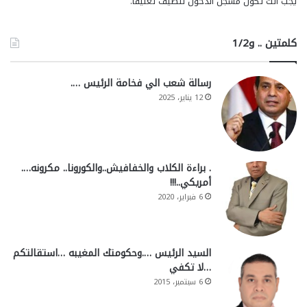
يجب أنت تكون
مسجل الدخول
لتضيف تعليقاً.
كلمتين .. و1/2
رسالة شعب الي فخامة الرئيس ….
12 يناير، 2025
. براءة الكلاب والخفافيش..والكورونا.. مكرونه….
أمريكي..!!!
6 فبراير، 2020
السيد الرئيس ….وحكومتك المغيبه …استقالتكم
…لا تكفي
6 سبتمبر، 2015