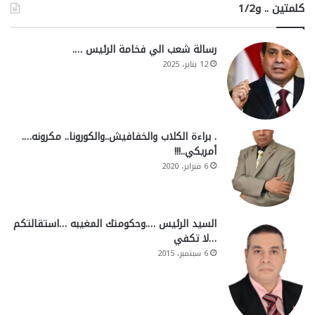
كلمتين .. و1/2
رسالة شعب الي فخامة الرئيس ….
12 يناير، 2025
. براءة الكلاب والخفافيش..والكورونا.. مكرونه….
أمريكي..!!!
6 فبراير، 2020
السيد الرئيس ….وحكومتك المغيبه …استقالتكم
…لا تكفي
6 سبتمبر، 2015