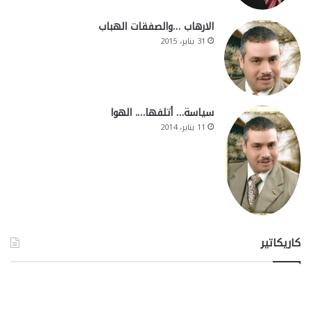
الارهاب …والصفقات الهباب
31 يناير، 2015
سياسة… أتلفها…. الهوا
11 يناير، 2014
كاريكاتير