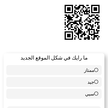
RSS
ما رايك في شكل الموقع الجديد
ممتاز
6 ( 85.71 % )
جيد
0 ( 0 % )
سيي
1 ( 14.29 % )