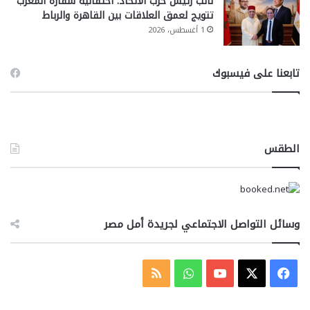
نائب رئيس حزب الاتحاد: احتفالية سفارة المغرب
تتويج لعمق العلاقات بين القاهرة والرباط
1 أغسطس، 2026
تابعنا على فيسبوك
الطقس
وسائل التواصل الاجتماعي لجريدة أمل مصر
‫X
فيسبوك
‫YouTube
واتساب
ملخص
الموقع