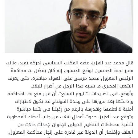
قال محمد عبد العزيز، عضو المكتب السياسى لحركة تمرد، ونائب
مقرر لجنة الخمسين لوضع الدستور، إنه كان يفضل بث محاكمة
الرئيس المعزول محمد مرسى على الهواء مباشرة، حتى يعرف
الشعب المصرى ما سببه هذا الرجل من أضرار للبلاد.
وأوضح، فى تصريحات لـ”اليوم السابع”، أن قرار منع بث المحاكمة
وإذاعتها بعد مرورها على وحدة المونتاج قد يكون لاعتبارات
أمنية لا نعلمها ونقدرها، بالرغم من رغبتنا فى بثها مباشرة.
وتوقع عبد العزيز، حدوث أعمال شغب من جانب أعضاء المحظورة
لتنفيذ مخططات التنظيم الدولى للإخوان لإحداث حالات من
العنف وإظهار أن الدولة غير قادرة على إنجاز محاكمة المعزول.