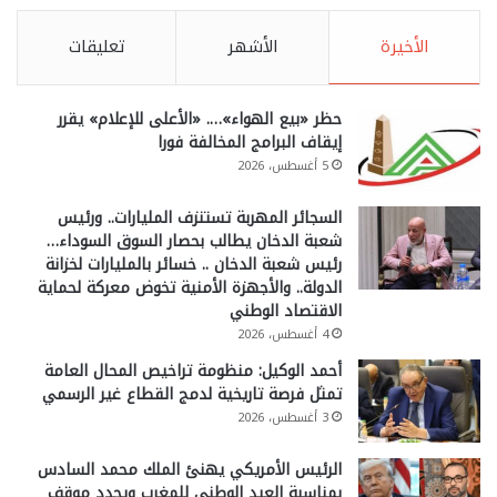
الأخيرة
الأشهر
تعليقات
حظر «بيع الهواء»…. «الأعلى للإعلام» يقرر
إيقاف البرامج المخالفة فورا
5 أغسطس، 2026
السجائر المهربة تستنزف المليارات.. ورئيس
شعبة الدخان يطالب بحصار السوق السوداء…
رئيس شعبة الدخان .. خسائر بالمليارات لخزانة
الدولة.. والأجهزة الأمنية تخوض معركة لحماية
الاقتصاد الوطني
4 أغسطس، 2026
أحمد الوكيل: منظومة تراخيص المحال العامة
تمثل فرصة تاريخية لدمج القطاع غير الرسمي
3 أغسطس، 2026
الرئيس الأمريكي يهنئ الملك محمد السادس
بمناسبة العيد الوطني للمغرب ويجدد موقف