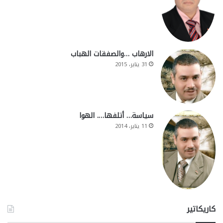
الارهاب …والصفقات الهباب
31 يناير، 2015
سياسة… أتلفها…. الهوا
11 يناير، 2014
كاريكاتير