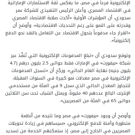
الإلكترونية فرعاً في مصر، ما يعكس ثقة الاستثمارات الإماراتية
في الاقتصاد المصري. وأعلن الرئيس التنفيذي للشركة عمر
سدودي، أن المؤشرات الأولية «أكدت صلابة الاقتصاد المصري
وقدرته على النمو على رغم التحديات الاقتصادية». وأوضح أن
«القرار جاء مدفوعاً بتحول الاقتصاد عن التعامل بالنقد نحو الدفع
إلكترونياً».
وتوقع سدودي أن «تبلغ المدفوعات الإلكترونية التي تُنفّذ عبر
شبكة «بيفورت» في الإمارات فقط حوالى 2.5 بليون درهم (4.7
بليون جنيه) نهاية العام الحالي». ورجّح أن «تسجل المدفوعات
الإلكترونية في مصر معدلات نمو كبيرة في السنوات المقبلة،
لتتجاوز المعدل الحالي الذي سجل 9 في المئة من مستخدمي
الإنترنت البالغ عددهم 40 مليوناً، ويمثل الشباب تحت سن الثلاثين
حوالى 65 في المئة من المصريين».
وأوضح أن وجود «بيفورت» في مصر وما تتيحه من أنظمة
متطورة وآمنة للدفع الإلكتروني، «سيساهم في زيادة تحويلات
المصريين في الخارج إلى مصر، إذ ستمكنهم الخدمة من تسديد