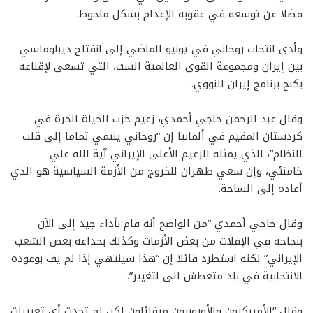
فضلا عن توسعه في عقوبة الإعدام بشكل ملحوظ.
وأدى انتخاب روحاني في يونيو الماضي إلى انفتاح ديبلوماسي
بين إيران ومجموعة القوى العالمية الست، التي تسعى لإقناعه
بكبح برنامج إيران النووي.
وقال عبد الرحمن حاجي أحمدي، زعيم حزب الحياة الحرة في
كردستان المقيم في ألمانيا إن “روحاني ينتمي تماما إلى قلب
النظام”، الذي يمثله الزعيم الأعلى الإيراني آية الله علي
خامنئي، وإن سعي طهران للخروج من الأزمة السياسية هو الذي
أعاده إلى الساحة.
وقال حاجي أحمدي “من الواضح أنه قام بأداء جيد إلى الآن
بنجاحه في الإفلات من بعض الأزمات وكذلك بخداعه بعض الشعب
الإيراني” لكنه استطرد قائلا إن “هذا سينتهي إذا لم يف بوعوده
الانتخابية في بلد متعطش الى لتغيير”.
وقال “الأميركيون والأوروبيون متفائلون لكن لم تحدث أي تغييرات