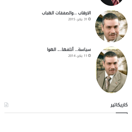
الارهاب …والصفقات الهباب
31 يناير، 2015
سياسة… أتلفها…. الهوا
11 يناير، 2014
كاريكاتير