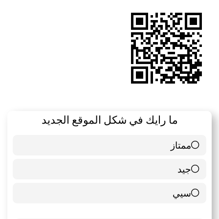
RSS
ما رايك في شكل الموقع الجديد
ممتاز
6 ( 85.71 % )
جيد
0 ( 0 % )
سيي
1 ( 14.29 % )