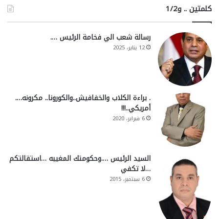
كلمتين .. و1/2
رسالة شعب الي فخامة الرئيس ….
12 يناير، 2025
. براءة الكلاب والخفافيش..والكورونا.. مكرونه….
أمريكي..!!!
6 فبراير، 2020
السيد الرئيس ….وحكومتك المغيبه …استقالتكم
…لا تكفي
6 سبتمبر، 2015