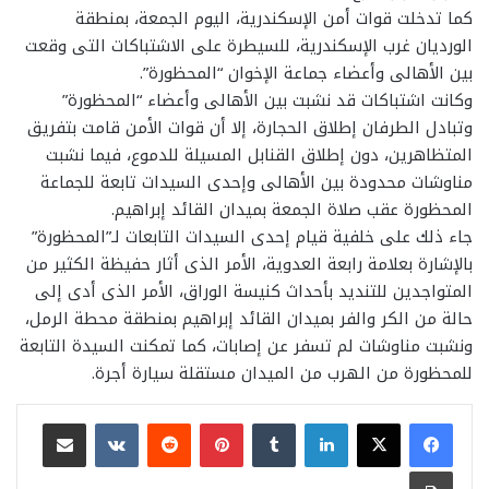
كما تدخلت قوات أمن الإسكندرية، اليوم الجمعة، بمنطقة
الورديان غرب الإسكندرية، للسيطرة على الاشتباكات التى وقعت
بين الأهالى وأعضاء جماعة الإخوان “المحظورة”.
وكانت اشتباكات قد نشبت بين الأهالى وأعضاء “المحظورة”
وتبادل الطرفان إطلاق الحجارة، إلا أن قوات الأمن قامت بتفريق
المتظاهرين، دون إطلاق القنابل المسيلة للدموع، فيما نشبت
مناوشات محدودة بين الأهالى وإحدى السيدات تابعة للجماعة
المحظورة عقب صلاة الجمعة بميدان القائد إبراهيم.
جاء ذلك على خلفية قيام إحدى السيدات التابعات لـ”المحظورة”
بالإشارة بعلامة رابعة العدوية، الأمر الذى أثار حفيظة الكثير من
المتواجدين للتنديد بأحداث كنيسة الوراق، الأمر الذى أدى إلى
حالة من الكر والفر بميدان القائد إبراهيم بمنطقة محطة الرمل،
ونشبت مناوشات لم تسفر عن إصابات، كما تمكنت السيدة التابعة
للمحظورة من الهرب من الميدان مستقلة سيارة أجرة.
لينكدإن
بينتيريست
مشاركة عبر البريد
طباعة