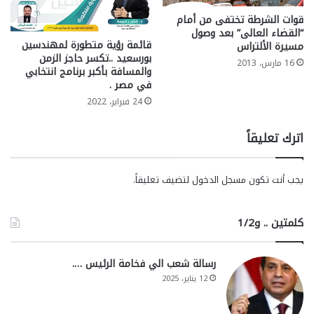
قوات الشرطة تختفى من أمام
“القضاء العالى” بعد وصول
قائمة رؤية متطورة لمهندسين
مسيرة الألتراس
بورسعيد ..تكسر حاجز الزمن
16 مارس، 2013
والمسافة بأكبر برنامج انتخابي
في مصر .
24 فبراير، 2022
اترك تعليقاً
يجب أنت تكون
مسجل الدخول
لتضيف تعليقاً.
كلمتين .. و1/2
رسالة شعب الي فخامة الرئيس ….
12 يناير، 2025