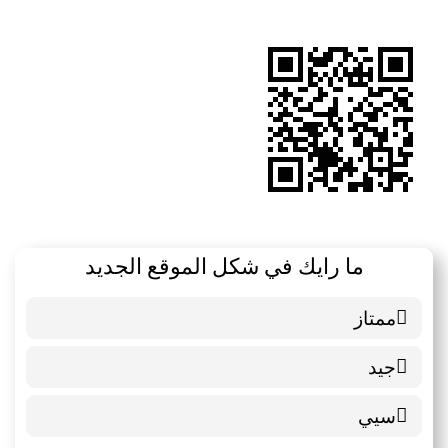
الموقع
RSS
ما رايك في شكل الموقع الجديد
ممتاز
6 ( 85.71 % )
جيد
0 ( 0 % )
سيي
1 ( 14.29 % )