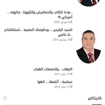
. براءة الكلاب والخفافيش..والكورونا.. مكرونه….
أمريكي..!!!
6 فبراير، 2020
السيد الرئيس ….وحكومتك المغيبه …استقالتكم
…لا تكفي
6 سبتمبر، 2015
الارهاب …والصفقات الهباب
31 يناير، 2015
سياسة… أتلفها…. الهوا
11 يناير، 2014
كاريكاتير