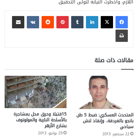
اللازم، وأخطرت النيابة لتولى التحقيق.
لينكدإن
بينتيريست
مشاركة عبر البريد
طباعة
مقالات ذات صلة
15قتيلا وحرق محل بمشاجرة
المتحدث العسكري: ضبط 5 طن
بالأسلحة النارية والمولوتوف
بانجو بالغردقة.. وإنقاذ لنش
بشارع الأزهر
سياحي
29 يوليو، 2013
22 سبتمبر، 2015