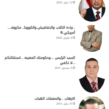
12 يناير، 2025
. براءة الكلاب والخفافيش..والكورونا.. مكرونه….
أمريكي..!!!
6 فبراير، 2020
السيد الرئيس ….وحكومتك المغيبه …استقالتكم
…لا تكفي
6 سبتمبر، 2015
الارهاب …والصفقات الهباب
31 يناير، 2015