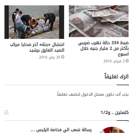
ضبط 334 حالة تهرب ضريبي
انتشال «جثة» آخر ضحايا مركب
بأكثر من 2 مليار جنيه خلال
الصيد الغارق برشيد
اسبوع
25 يناير، 2016
2 فبراير، 2016
اترك تعليقاً
يجب أنت تكون
مسجل الدخول
لتضيف تعليقاً.
كلمتين .. و1/2
رسالة شعب الي فخامة الرئيس ….