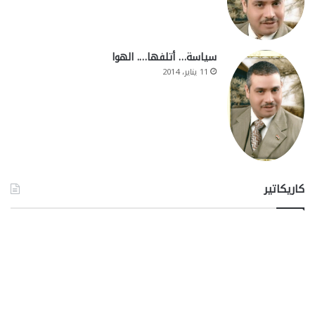
سياسة… أتلفها…. الهوا
11 يناير، 2014
كاريكاتير