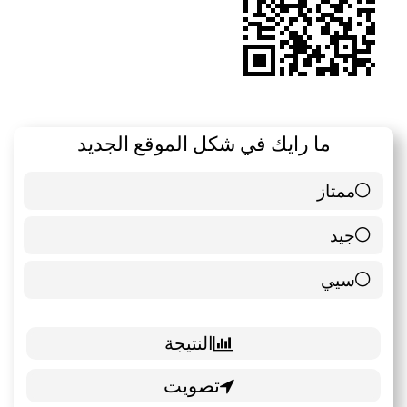
ما رايك في شكل الموقع الجديد
ممتاز
6 ( 85.71 % )
جيد
0 ( 0 % )
سيي
1 ( 14.29 % )