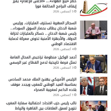
حظر «بيع الهواء»…. «الأعلى للإعلام» يقرر
إيقاف البرامج المخالفة فورا
5 أغسطس، 2026
السجائر المهربة تستنزف المليارات.. ورئيس
شعبة الدخان يطالب بحصار السوق السوداء…
رئيس شعبة الدخان .. خسائر بالمليارات لخزانة
الدولة.. والأجهزة الأمنية تخوض معركة لحماية
الاقتصاد الوطني
4 أغسطس، 2026
أحمد الوكيل: منظومة تراخيص المحال العامة
تمثل فرصة تاريخية لدمج القطاع غير الرسمي
3 أغسطس، 2026
الرئيس الأمريكي يهنئ الملك محمد السادس
بمناسبة العيد الوطني للمغرب ويجدد موقف
بلاده الداعم لمغربية الصحراء
1 أغسطس، 2026
نائب رئيس حزب الاتحاد: احتفالية سفارة المغرب
تتويج لعمق العلاقات بين القاهرة والرباط