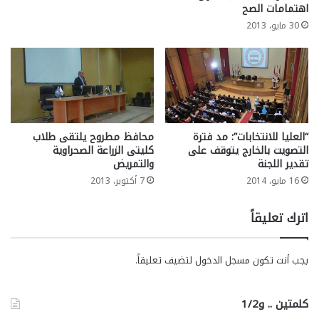
اهتمامات الصح
30 مايو، 2013
“العليا للانتخابات”: مد فترة
محافظ مطروح يلتقى طلاب
التصويت بالخارج يتوقف على
كليتى الزراعة الصحراوية
تقدير اللجنة
والتمريض
16 مايو، 2014
7 أكتوبر، 2013
اترك تعليقاً
يجب أنت تكون
مسجل الدخول
لتضيف تعليقاً.
كلمتين .. و1/2