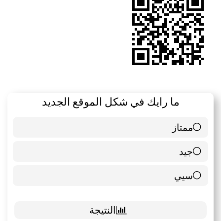
ما رايك في شكل الموقع الجديد
ممتاز
6 ( 85.71 % )
جيد
0 ( 0 % )
سيي
1 ( 14.29 % )