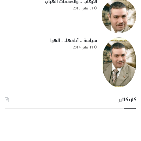
الارهاب …والصفقات الهباب
31 يناير، 2015
سياسة… أتلفها…. الهوا
11 يناير، 2014
كاريكاتير