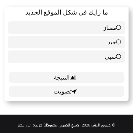
ما رايك في شكل الموقع الجديد
ممتاز
6 ( 85.71 % )
جيد
0 ( 0 % )
سيي
1 ( 14.29 % )
© حقوق النشر 2026، جميع الحقوق محفوظة جريدة امل مصر