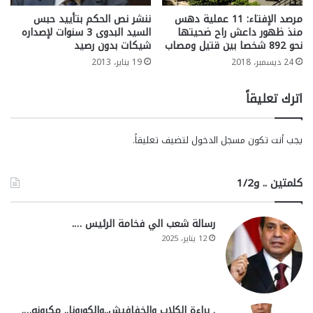
مرصد الإفتاء: 11 عملية دهس
ننشر نص الحكم بتأييد حبس
منذ ظهور داعش راح ضحيتها
السيد البدوى 3 سنوات لإصداره
نحو 892 شخصا بين قتيل ومصاب
شيكات بدون رصيد
24 ديسمبر، 2018
19 يناير، 2013
اترك تعليقاً
يجب أنت تكون
مسجل الدخول
لتضيف تعليقاً.
كلمتين .. و1/2
رسالة شعب الي فخامة الرئيس ….
12 يناير، 2025
. براءة الكلاب والخفافيش..والكورونا.. مكرونه….