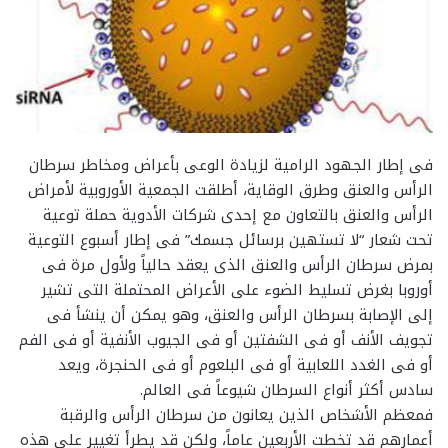
فى إطار الجهود الرامية لزيادة الوعى بأعراض ومخاطر سرطان
الرأس والعنق وطرق الوقاية، أطلقت الجمعية الأوروبية لأمراض
الرأس والعنق بالتعاون مع إحدى شركات الأدوية حملة توعية
تحت شعار “لا تستهين برسائل جسمك” فى إطار أسبوع التوعية
بمرض سرطان الرأس والعنق الذى يعقد حالياً ولأول مرة فى
أوروبا بغرض تسليط الضوء على الأعراض المحتملة التى تشير
إلى الإصابة بسرطان الرأس والعنق، وهو يمكن أن ينشأ فى
تجويف الأنف أو فى الشفتين أو فى الجيوب الأنفية أو فى الفم
أو فى الغدد اللعابية أو فى البلعوم أو فى الحنجرة، ويعد
سادس أكثر أنواع السرطان شيوعاً فى العالم.
فمعظم الأشخاص الذين يعانون من سرطان الرأس والرقبة
أعمارهم قد تخطت الأربعين عاماً، ولكن قد يطرأ تغيير على هذه