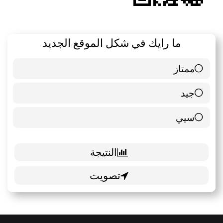
ما رايك في شكل الموقع الجديد
ممتاز
6 ( 85.71 % )
جيد
0 ( 0 % )
سيي
1 ( 14.29 % )