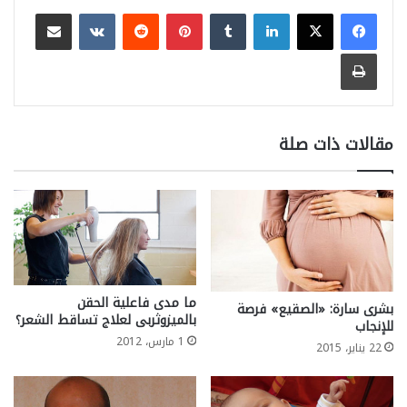
لينكدإن
بينتيريست
مشاركة عبر البريد
طباعة
مقالات ذات صلة
ما مدى فاعلية الحقن
بشرى سارة: «الصقيع» فرصة
بالميزوثربى لعلاج تساقط الشعر؟
للإنجاب
1 مارس، 2012
22 يناير، 2015