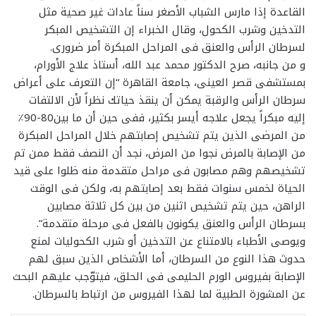
القاعدة إذا مارس الشباب الأصغر سناً عادات غير صحية مثل
التدخين وشرب الكحول، وقال الخبراء إن التشخيص المبكر
لسرطان الرأس والعنق فى المراحل المبكرة أمر ضرورى.
و من جانبه، صرح الدكتور محمد عبد الله، أستاذ علاج الأورام،
بمستشفى قصر العينى، جامعة القاهرة “إن التعرف على أعراض
سرطان الرأس والرقبة يمكن أن ينقذ حياتك نظراً لأن الالتفات
إليه مبكراً يجعل علاجه أيسر بكثير، ففى حين أن ما بين80-90٪
من المرضى الذين يتم تشخيص إصابتهم خلال المراحل المبكرة
من الإصابة بالمرض نجوا من المرض، نجد أن النصف فقط ممن تم
تشخيصهم وهم مصابون فى مراحل متقدمة منه ظلوا على قيد
الحياة لخمس سنوات فقط بعد إصابتهم به، ولكن فى الوقت
الراهن، حين يتم تشخيص اثنين من بين كل ثلاثة مصابين
بسرطان الرأس والعنق يكونون بالفعل فى مرحلة متقدمة”.
ويوصى الأطباء بالامتناع عن التدخين أو شرب الكحوليات لمنع
حدوث هذا النوع من السرطان، أما الأشخاص الذين سبق لهم
الإصابة بفيروس الورم الحليمى فى الحلق، فيتوّجب عليهم البحث
عن المشورة الطبية لما لهذا الفيروس من ارتباط بالسرطان.