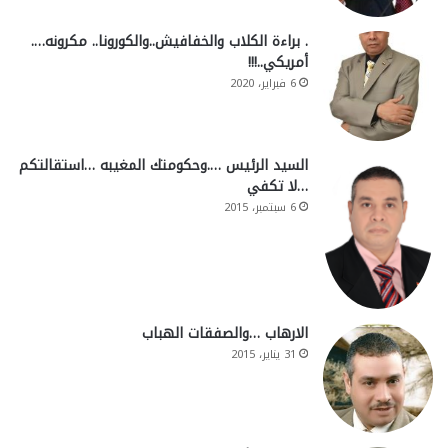
. براءة الكلاب والخفافيش..والكورونا.. مكرونه….
أمريكي..!!!
6 فبراير، 2020
السيد الرئيس ….وحكومتك المغيبه …استقالتكم
…لا تكفي
6 سبتمبر، 2015
الارهاب …والصفقات الهباب
31 يناير، 2015