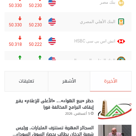
الأخيرة
الأشهر
تعليقات
حظر «بيع الهواء»…. «الأعلى للإعلام» يقرر
إيقاف البرامج المخالفة فورا
5 أغسطس، 2026
السجائر المهربة تستنزف المليارات.. ورئيس
شعبة الدخان يطالب بحصار السوق السوداء…