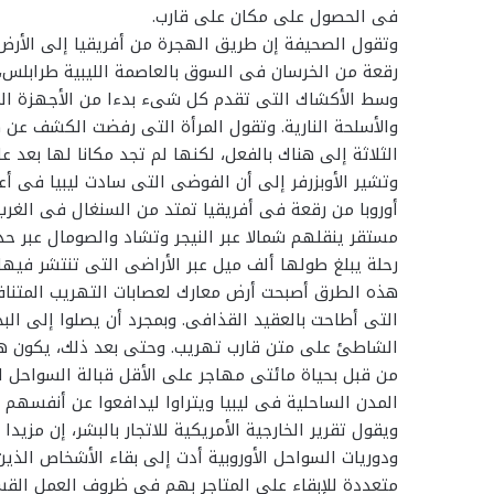
فى الحصول على مكان على قارب.
وتقول الصحيفة إن طريق الهجرة من أفريقيا إلى الأرض ا
رقعة من الخرسان فى السوق بالعاصمة الليبية طرابلس،
وسط الأكشاك التى تقدم كل شىء بدءا من الأجهزة ا
والأسلحة النارية. وتقول المرأة التى رفضت الكشف عن ه
الثلاثة إلى هناك بالفعل، لكنها لم تجد مكانا لها بعد ع
وتشير الأوبزرفر إلى أن الفوضى التى سادت ليبيا فى أع
أوروبا من رقعة فى أفريقيا تمتد من السنغال فى الغر
مستقر ينقلهم شمالا عبر النيجر وتشاد والصومال عبر 
رحلة يبلغ طولها ألف ميل عبر الأراضى التى تنتشر فيها 
هذه الطرق أصبحت أرض معارك لعصابات التهريب المتناف
التى أطاحت بالعقيد القذافى. وبمجرد أن يصلوا إلى ا
الشاطئ على متن قارب تهريب. وحتى بعد ذلك، يكون هناك
من قبل بحياة مائتى مهاجر على الأقل قبالة السواحل ال
المدن الساحلية فى ليبيا ويتراوا ليدافعوا عن أنفسهم
ويقول تقرير الخارجية الأمريكية للاتجار بالبشر، إن مزيد
ودوريات السواحل الأوروبية أدت إلى بقاء الأشخاص الذي
متعددة للإبقاء على المتاجر بهم فى ظروف العمل القس