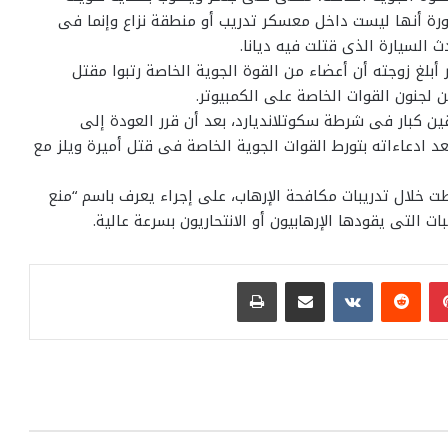
رة أنها ليست داخل معسكر تدريب أو منطقة نزاع وإنما فى
 السيارة الذى قتلت فيه ديانا.
أبلغ زوجته أن أعضاء من القوة الجوية الخاصة رتبوا مقتل
ن كبار فى شرطة سكوتلانديارد، بعد أن قرر العودة إلى
د ادعاءاته بتورط القوات الجوية الخاصة فى قتل أميرة ويلز مع
ت خلال تدريبات مكافحة الإرهاب، على إجراء يعرف باسم “منع
ت التى يقودها الإرهابيون أو الانتحاريون بسرعة عالية.
بينتيريست
مشاركة عبر البريد
طباعة