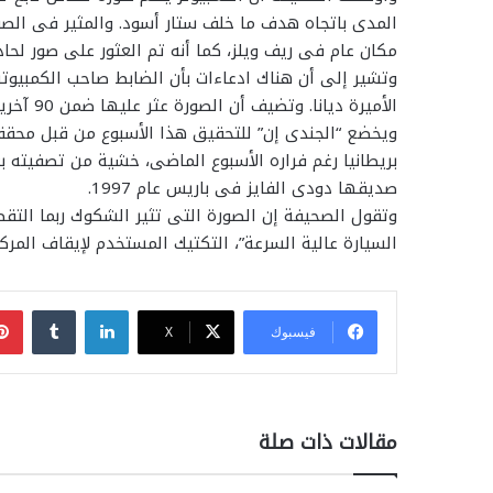
المدى باتجاه هدف ما خلف ستار أسود. والمثير فى الصو
مكان عام فى ريف ويلز، كما أنه تم العثور على صور لحادث
وتشير إلى أن هناك ادعاءات بأن الضابط صاحب الكمبيوتر 
الأميرة ديانا. وتضيف أن الصورة عثر عليها ضمن 90 آخرين لجنون القوات الخاصة على الكمبيوتر.
ويخضع “الجندى إن” للتحقيق هذا الأسبوع من قبل محققي
بريطانيا رغم فراره الأسبوع الماضى، خشية من تصفيته بع
صديقها دودى الفايز فى باريس عام 1997.
وتقول الصحيفة إن الصورة التى تثير الشكوك ربما التقط
السيارة عالية السرعة”، التكتيك المستخدم لإيقاف المركبا
لينكدإن
فيسبوك
‫X
مقالات ذات صلة