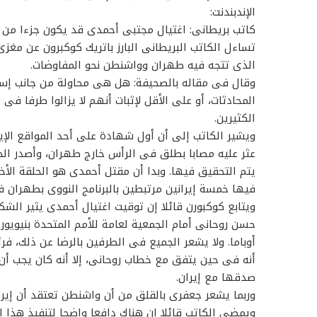
الإندبندنت:
كاتب بريطانى: اغتيال مجتبى أحمدى قد يكون جزءا من ح
تساءل الكاتب البريطانى البارز باتريك كوكبرون عن مغزى
الذى تتجه فيه طهران وواشنطن نحو المفاوضات.
وقال فى مقاله بالصحيفة: هل هى محاولة من جانب إسرا
المحادثات، أو على الأقل لإثبات أنهم لا يزالوا طرفا 
الكثيرين.
ويشير الكاتب إلى أن أول شهادة على أحد المواقع الإيرا
عثر عليه مصابا بطلق فى الرأس خارج طهران، وأصدر الحرس
فيها خمسة إيرانين مرتبطين بالبرنامج النووى بطهران 
ويتابع كوكبورن قائلا إن توقيت اغتيال أحمدى يثير الشك
حسن روحانى أمام الجمعية لعامة للأمم المتحدة بنيويورك
أوباما. ولا يشعر الجميع فى الطرفين بالرضا عن ذلك، 
أنه فى حين يتفق مع خطاب روحانى، إلا أنه كان يجب أن
صدقها مع إيران.
وربما يشعر جعفرى بالقلق من أن واشنطن تعتقد أن إيران
ويمضى الكاتب قائلا إن هناك دافعا واضحا لتنفيذ هذا ال