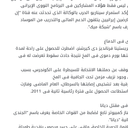
ليس فقط هؤلاء المشاركين فى البرنامج النووى الإيرانى.
د استمرار سيناريو الحرب بالوكالة الذى تحدثت عنه قناة “إن
ارضين إيرانيين يتلقون الدعم المالى والتدريب من الموساد
عرف باسم “شبكة ميك”.
ى فى الدماغ
ريستينا فرنانديز دى كيرشنر، اضطرت للحصول على راحة لمدة
ابتها بورم دموى فى المخ نتيجة حادث سقوط تعرضت له فى
توقف عن حملتها الانتخابة للسيطرة على الكونجرس، بسبب
جود نزيف مزمن تحت الجافية فى المخ.
ال الغدة الدرقية بعد تشخيص إصابتها بالسرطان، العام الماضى. وفازت
فى مقتل ديانا
 كمبيوتر تابع لضابط من القوات الخاصة يعرف باسم “الجندى
لقوة الجوية الخاصة، ملقى على جسر ويصوب بنقدية طويلة