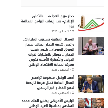
حظر «بيع الهواء»…. «الأعلى
للإعلام» يقرر إيقاف البرامج المخالفة
فورا
5 أغسطس، 2026
السجائر المهربة تستنزف المليارات..
ورئيس شعبة الدخان يطالب بحصار
السوق السوداء… رئيس شعبة
الدخان .. خسائر بالمليارات لخزانة
الدولة.. والأجهزة الأمنية تخوض
معركة لحماية الاقتصاد الوطني
4 أغسطس، 2026
أحمد الوكيل: منظومة تراخيص
المحال العامة تمثل فرصة تاريخية
لدمج القطاع غير الرسمي
3 أغسطس، 2026
الرئيس الأمريكي يهنئ الملك محمد
السادس بمناسبة العيد الوطني