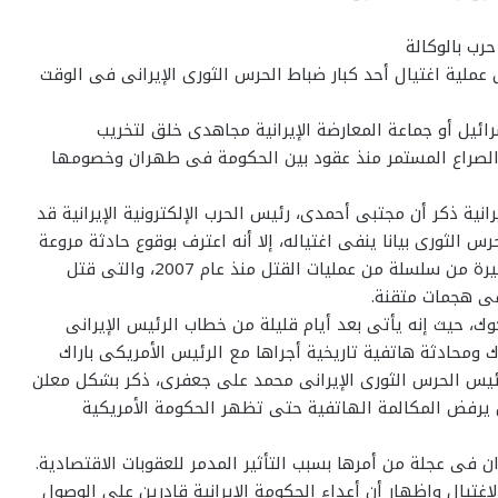
رب بالوكالة
 عملية اغتيال أحد كبار ضباط الحرس الثورى الإيرانى فى الوقت
ئيل أو جماعة المعارضة الإيرانية مجاهدى خلق لتخريب
فى الصراع المستمر منذ عقود بين الحكومة فى طهران وخصومها
نية ذكر أن مجتبى أحمدى، رئيس الحرب الإلكترونية الإيرانية قد
 الثورى بيانا ينفى اغتياله، إلا أنه اعترف بوقوع حادثة مروعة
يتم التحقيق فيها. وبدا أن مقتل أحمدى هو الحلقة الأخيرة من سلسلة من عمليات القتل منذ عام 2007، والتى قتل
فى هجمات متقنة.
وك، حيث إنه يأتى بعد أيام قليلة من خطاب الرئيس الإيرانى
 ومحادثة هاتفية تاريخية أجراها مع الرئيس الأمريكى باراك
فرئيس الحرس الثورى الإيرانى محمد على جعفرى، ذكر بشكل معلن
 يرفض المكالمة الهاتفية حتى تظهر الحكومة الأمريكية
 فى عجلة من أمرها بسبب التأثير المدمر للعقوبات الاقتصادية.
اغتيال وإظهار أن أعداء الحكومة الإيرانية قادرين على الوصول