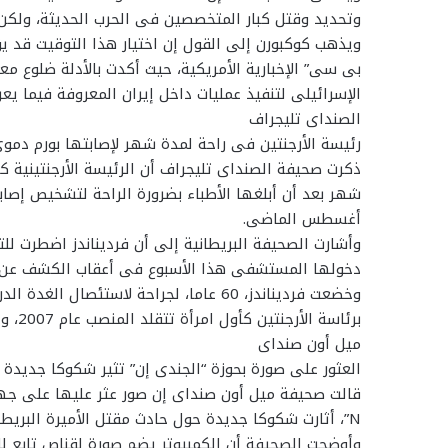
وتحديد وقتل كبار المتخصصين فى الحرب الحديثة، ولكن 
ويذهب كوكبورن إلى القول إن اختيار هذا التوقيت قد يؤك
بى سى” الإخبارية الأمريكية، حيث أكدت بالأدلة ضلوع مع
الإسرائيلى لتنفيذ عمليات داخل إيران المعروفة فيما ي
الصنداى تليجراف
رئيسة الأرجنتين فى راحة لمدة شهر لإصابتها بورم دمو
ذكرت صحيفة الصنداى تليجراف أن الرئيسة الأرجنتينية ك
شهر بعد أن أبلغها الأطباء بضرورة الراحة لتشخيص إص
أغسطس الماضى.
وأشارت الصحيفة البريطانية إلى أن فرديناندز اضطرت لل
دخولها المستشفى هذا الأسبوع فى أعقاب الكشف عن و
وخضعت فرديناندز، 60 عاما، لجراحة لاستئص
برئاسة الأرجنتين كأول امرأة تتقلد المنصب عام 2007، واستطاعت الحصول على فترة رئاسية ثانية فى 2011.
ميل أون صنداى
العثور على صورة بحوزة “الجندى إن” تثير شكوكا جديدة 
قالت صحيفة ميل أون صنداى إن صور عثر عليها على جهاز
N”، أثارت شكوكا جديدة حول حادث مقتل الأميرة البريطانية “ديانا”.
وأوضحت الصحيفة أن الكمبيوتر يضم صورة لقناص تابع ل