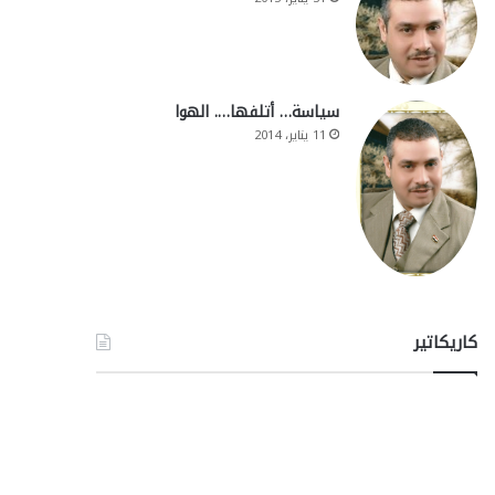
سياسة… أتلفها…. الهوا
11 يناير، 2014
كاريكاتير