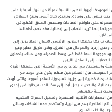
لموعودة بأوروبا انتهى بالنسبة لامرأة من شرق أفريقيا على
 حيث تجلس على وسادة، وترتدى شالا أسود، وتبيع المفارش
لمحمولة حتى طواقم الحمامات ومسدس الصعق الكهربائى
ويتها إنها تريد الذهاب إلى إيطاليا، فقد ذهب أطفالها
لى قارب.
قاب ثورتها جعلتها الطريق الرئيسى لانتقال المهاجرين إلى
ب وحتى إرتريا والصومال فى الشرق. وهى طريق خطير وغير
حدود موجودة اسما فقط فى وسط الصحراء. ومن هناك، يتحملون
العصابات إلى الساحل الليبى.
سة والمسلحين فى بلد غارق فى الأسلحة التى خلفتها الثورة
لبحر المتوسط، فإن المحظوظين منهم يكون على موعد مع
 رحلة خطيرة إلى جزيرة لامبيدوزا، تستمر أسبوعا والتى أودت
إيطالية. والبعض لا يصل أبدا إلى هذا الحد، فيظلوا فى إحدى
 وتحت رحمة مهربيهم.
ا من الاضطرابات الأهلية المستمرة وتعطيل الممرات الملاحية
ن تتم المتاجرة بهم فى ليبيا، وتستخدم هذه الشبكات وسائل
رى والبغاء القسرى.