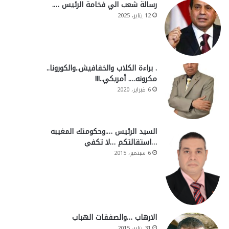
رسالة شعب الي فخامة الرئيس ….
12 يناير، 2025
. براءة الكلاب والخفافيش..والكورونا..
مكرونه…. أمريكي..!!!
6 فبراير، 2020
السيد الرئيس ….وحكومتك المغيبه
…استقالتكم …لا تكفي
6 سبتمبر، 2015
الارهاب …والصفقات الهباب
31 يناير، 2015