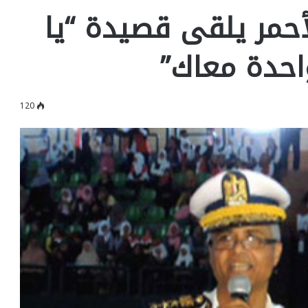
أحمر يلقى قصيدة “يا
احدة معاك”
120