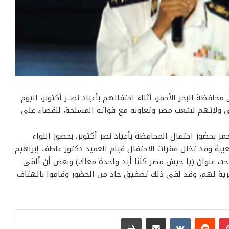
فظة البحر الأحمر، أثناء احتفالهم بأعياد نصــر أكتوبر، اليوم
 على ولائهم لشعب مصر وتعاونه مع قواته المسلحة، للقضاء على
حمر بحضور احتفال المحافظة بأعياد نصر أكتوبر، بحضور اللواء
شعبية وقد تخلل فقرات الاحتفال قيام العميد دكتور عاطف إبراهيم
 تحت عنوان (يا جيش مصر كلنا أيد واحدة معاك) وبعض أن ألقى
كرية لهم، وقد لقى ذلك تصفيق حاد من الحضور وقاموا بالهتاف
بينتيريست
مشاركة عبر البريد
طباعة