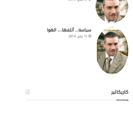
سياسة… أتلفها…. الهوا
11 يناير، 2014
كاريكاتير