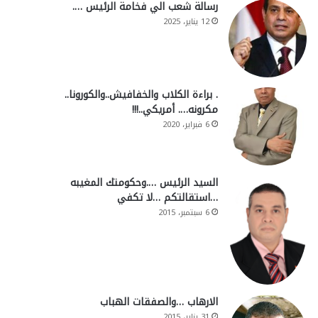
رسالة شعب الي فخامة الرئيس ….
12 يناير، 2025
. براءة الكلاب والخفافيش..والكورونا..
مكرونه…. أمريكي..!!!
6 فبراير، 2020
السيد الرئيس ….وحكومتك المغيبه
…استقالتكم …لا تكفي
6 سبتمبر، 2015
الارهاب …والصفقات الهباب
31 يناير، 2015