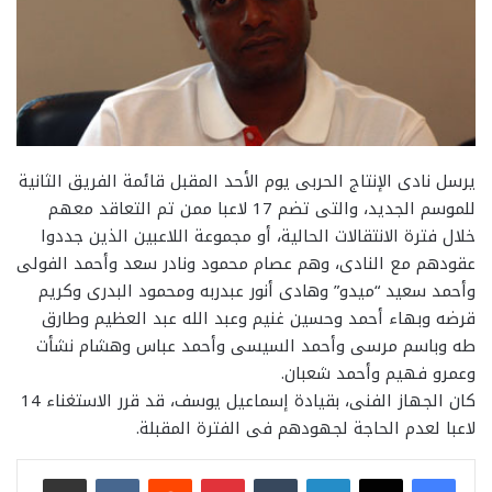
يرسل نادى الإنتاج الحربى يوم الأحد المقبل قائمة الفريق الثانية
للموسم الجديد، والتى تضم 17 لاعبا ممن تم التعاقد معهم
خلال فترة الانتقالات الحالية، أو مجموعة اللاعبين الذين جددوا
عقودهم مع النادى، وهم عصام محمود ونادر سعد وأحمد الفولى
وأحمد سعيد “ميدو” وهادى أنور عبدربه ومحمود البدرى وكريم
قرضه وبهاء أحمد وحسين غنيم وعبد الله عبد العظيم وطارق
طه وباسم مرسى وأحمد السيسى وأحمد عباس وهشام نشأت
وعمرو فهيم وأحمد شعبان.
كان الجهاز الفنى، بقيادة إسماعيل يوسف، قد قرر الاستغناء 14
لاعبا لعدم الحاجة لجهودهم فى الفترة المقبلة.
لينكدإن
بينتيريست
مشاركة عبر البريد