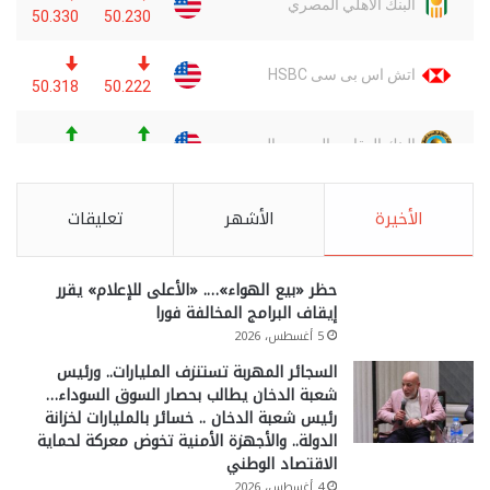
الأخيرة
الأشهر
تعليقات
حظر «بيع الهواء»…. «الأعلى للإعلام» يقرر
إيقاف البرامج المخالفة فورا
5 أغسطس، 2026
السجائر المهربة تستنزف المليارات.. ورئيس
شعبة الدخان يطالب بحصار السوق السوداء…
رئيس شعبة الدخان .. خسائر بالمليارات لخزانة
الدولة.. والأجهزة الأمنية تخوض معركة لحماية
الاقتصاد الوطني
4 أغسطس، 2026