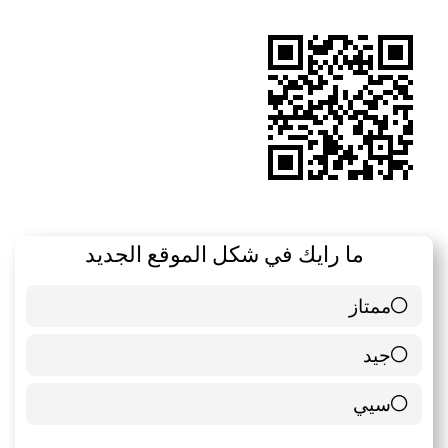
الموقع
RSS
ما رايك في شكل الموقع الجديد
ممتاز
6 ( 85.71 % )
جيد
0 ( 0 % )
سيي
1 ( 14.29 % )