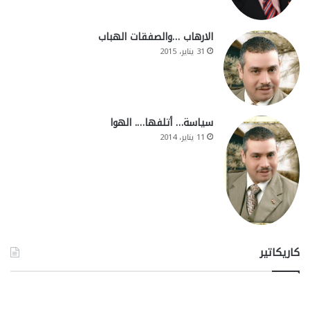
الارهاب …والصفقات الهباب
31 يناير، 2015
سياسة… أتلفها…. الهوا
11 يناير، 2014
كاريكاتير