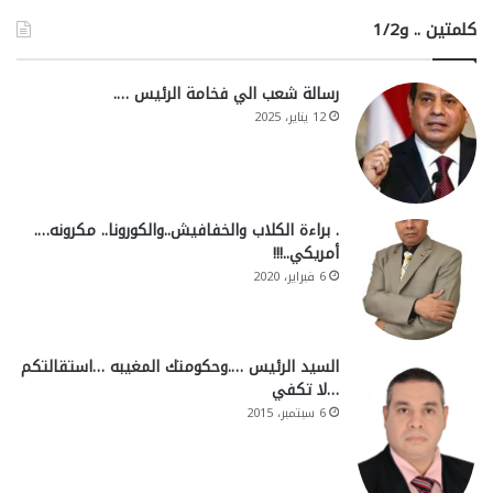
كلمتين .. و1/2
رسالة شعب الي فخامة الرئيس ….
12 يناير، 2025
. براءة الكلاب والخفافيش..والكورونا.. مكرونه….
أمريكي..!!!
6 فبراير، 2020
السيد الرئيس ….وحكومتك المغيبه …استقالتكم
…لا تكفي
6 سبتمبر، 2015