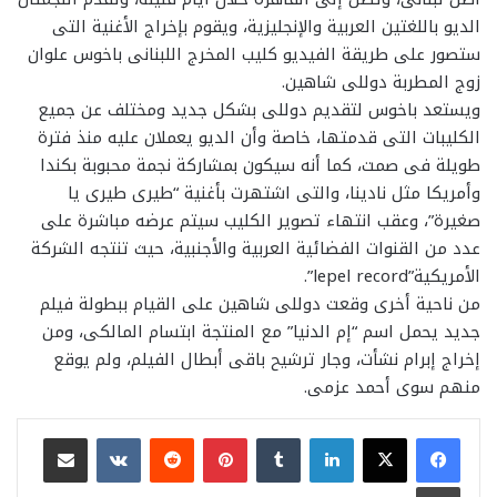
الديو باللغتين العربية والإنجليزية، ويقوم بإخراج الأغنية التى
ستصور على طريقة الفيديو كليب المخرج اللبنانى باخوس علوان
زوج المطربة دوللى شاهين.
ويستعد باخوس لتقديم دوللى بشكل جديد ومختلف عن جميع
الكليبات التى قدمتها، خاصة وأن الديو يعملان عليه منذ فترة
طويلة فى صمت، كما أنه سيكون بمشاركة نجمة محبوبة بكندا
وأمريكا مثل نادينا، والتى اشتهرت بأغنية “طيرى طيرى يا
صغيرة”، وعقب انتهاء تصوير الكليب سيتم عرضه مباشرة على
عدد من القنوات الفضائية العربية والأجنبية، حيث تنتجه الشركة
الأمريكية”lepel record”.
من ناحية أخرى وقعت دوللى شاهين على القيام ببطولة فيلم
جديد يحمل اسم “إم الدنيا” مع المنتجة ابتسام المالكى، ومن
إخراج إبرام نشأت، وجار ترشيح باقى أبطال الفيلم، ولم يوقع
منهم سوى أحمد عزمى.
لينكدإن
بينتيريست
مشاركة عبر البريد
طباعة