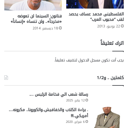
الفلسطينى محمد عساف يحصد
فنانون: السينما لن تعوضه
لقب “محبوب العرب”
«مخرجاً».. ولن تنساه «إنساناً»
22 يونيو، 2013
18 ديسمبر، 2014
اترك تعليقاً
يجب أنت تكون
مسجل الدخول
لتضيف تعليقاً.
كلمتين .. و1/2
رسالة شعب الي فخامة الرئيس ….
12 يناير، 2025
. براءة الكلاب والخفافيش..والكورونا.. مكرونه….
أمريكي..!!!
6 فبراير، 2020