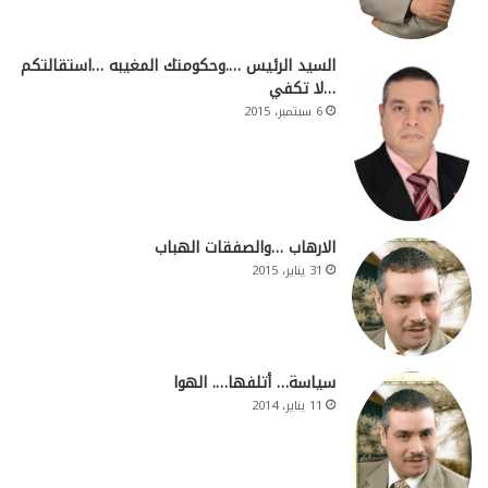
السيد الرئيس ….وحكومتك المغيبه …استقالتكم
…لا تكفي
6 سبتمبر، 2015
الارهاب …والصفقات الهباب
31 يناير، 2015
سياسة… أتلفها…. الهوا
11 يناير، 2014