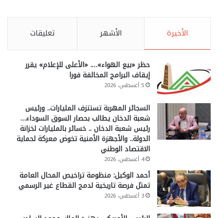
الأخيرة
الأشهر
تعليقات
حظر «بيع الهواء»…. «الأعلى للإعلام» يقرر
إيقاف البرامج المخالفة فورا
5 أغسطس، 2026
السجائر المهربة تستنزف المليارات.. ورئيس
شعبة الدخان يطالب بحصار السوق السوداء…
رئيس شعبة الدخان .. خسائر بالمليارات لخزانة
الدولة.. والأجهزة الأمنية تخوض معركة لحماية
الاقتصاد الوطني
4 أغسطس، 2026
أحمد الوكيل: منظومة تراخيص المحال العامة
تمثل فرصة تاريخية لدمج القطاع غير الرسمي
3 أغسطس، 2026