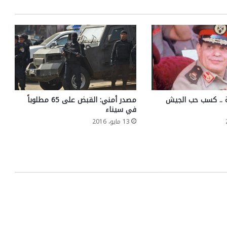
لة .. كسب حب الجيش
مصدر أمني: القبض على 65 مطلوباً
في سيناء
13 مايو، 2016