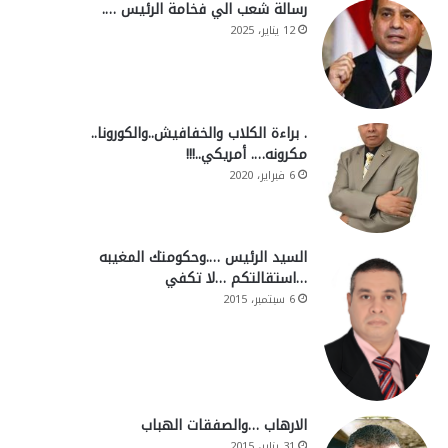
رسالة شعب الي فخامة الرئيس ….
12 يناير، 2025
. براءة الكلاب والخفافيش..والكورونا..
مكرونه…. أمريكي..!!!
6 فبراير، 2020
السيد الرئيس ….وحكومتك المغيبه
…استقالتكم …لا تكفي
6 سبتمبر، 2015
الارهاب …والصفقات الهباب
31 يناير، 2015