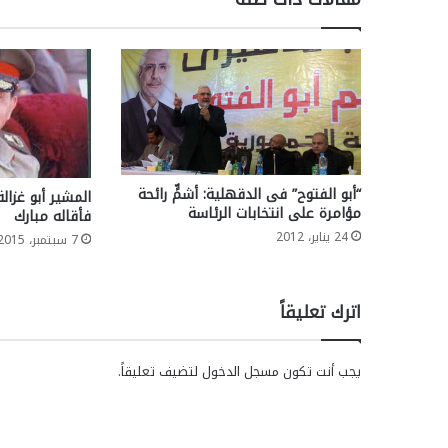
“أبو الفتوح” فى الدقهلية: أشمٍّ رائحة
المشير أبو غزا
مؤامرة على انتخابات الرئاسة
فأقاله مبارك
24 يناير، 2012
7 سبتمبر، 2015
اترك تعليقاً
يجب أنت تكون
مسجل الدخول
لتضيف تعليقاً.