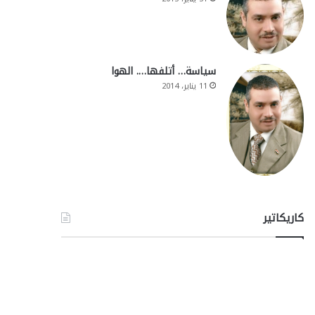
سياسة… أتلفها…. الهوا
11 يناير، 2014
كاريكاتير