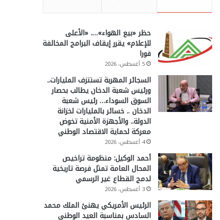
حظر «بيع الهواء»…. «الأعلى
للإعلام» يقرر إيقاف البرامج المخالفة
فورا
5 أغسطس، 2026
السجائر المهربة تستنزف المليارات..
ورئيس شعبة الدخان يطالب بحصار
السوق السوداء… رئيس شعبة
الدخان .. خسائر بالمليارات لخزانة
الدولة.. والأجهزة الأمنية تخوض
معركة لحماية الاقتصاد الوطني
4 أغسطس، 2026
أحمد الوكيل: منظومة تراخيص
المحال العامة تمثل فرصة تاريخية
لدمج القطاع غير الرسمي
3 أغسطس، 2026
الرئيس الأمريكي يهنئ الملك محمد
السادس بمناسبة العيد الوطني