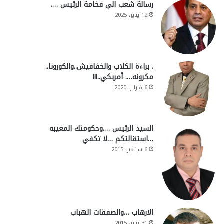
رسالة شعب الي فخامة الرئيس ….
12 يناير، 2025
. براءة الكلاب والخفافيش..والكورونا..
مكرونه…. أمريكي..!!!
6 فبراير، 2020
السيد الرئيس ….وحكومتك المغيبه
…استقالتكم …لا تكفي
6 سبتمبر، 2015
الارهاب …والصفقات الهباب
31 يناير، 2015