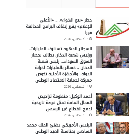
حظر «بيع الهواء»…. «الأعلى
للإعلام» يقرر إيقاف البرامج المخالفة
فورا
5 أغسطس، 2026
السجائر المهربة تستنزف المليارات..
ورئيس شعبة الدخان يطالب بحصار
السوق السوداء… رئيس شعبة
الدخان .. خسائر بالمليارات لخزانة
الدولة.. والأجهزة الأمنية تخوض
معركة لحماية الاقتصاد الوطني
4 أغسطس، 2026
أحمد الوكيل: منظومة تراخيص
المحال العامة تمثل فرصة تاريخية
لدمج القطاع غير الرسمي
3 أغسطس، 2026
الرئيس الأمريكي يهنئ الملك محمد
السادس بمناسبة العيد الوطني