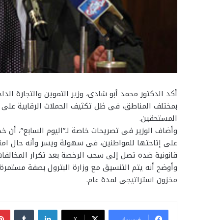
أكد الدكتور محمد أبو شادى، وزير التموين والتجارة الدا
بمختلف المناطق، فى ظل تكثيف الحملات الرقابية على م
المستحقين.
وأضاف الوزير فى تصريحات خاصة لـ”اليوم السابع”، أن خ
على إتاحتها للمواطنين، فى سهولة ويسر وأنه حال امتن
قانونية ضده تصل إلى سحب الرخصة بعد تكرار المخالفات
وأوضح أنه يتم التنسيق مع وزارة البترول بصفة مستمرة
مخزون استراتيجى لمدة عام.
لينكدإن
فيسبوك
‫X