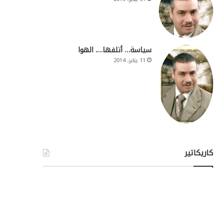
سياسة… أتلفها…. الهوا
11 يناير، 2014
كاريكاتير