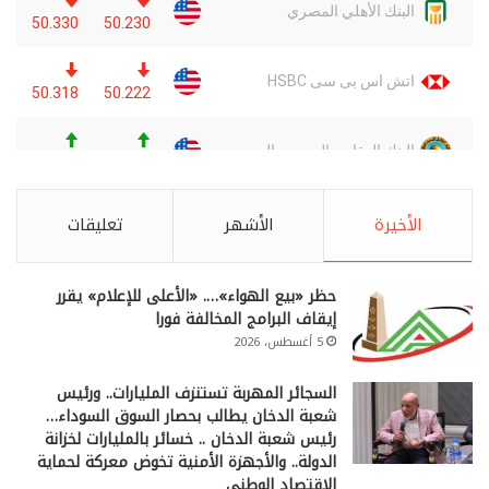
الأخيرة
الأشهر
تعليقات
حظر «بيع الهواء»…. «الأعلى للإعلام» يقرر
إيقاف البرامج المخالفة فورا
5 أغسطس، 2026
السجائر المهربة تستنزف المليارات.. ورئيس
شعبة الدخان يطالب بحصار السوق السوداء…
رئيس شعبة الدخان .. خسائر بالمليارات لخزانة
الدولة.. والأجهزة الأمنية تخوض معركة لحماية
الاقتصاد الوطني