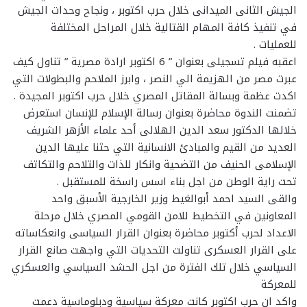
الجيش الثانى الميدانى خلال حرب اكتوبر ، ونجاح وحدات الجيش
في تنفيذ كافة المهام القتالية خلال المراحل المختلفة
للعمليات .
اعقبه فيلم تسجيلى بعنوان ” 6 اكتوبر ارادة مصرية ” تناول كيف
عبرت مصر من الهزيمة الي النصر ، وابرز الملاحم والبطولات التي
اكدت عظمة وبسالة المقاتل المصري خلال حرب اكتوبر المجيدة .
تضمنت الندوة محاضرة بعنوان رسالة الإسلام للإنسان استعرض
خلالها الدكتور سعد الدين الهلالى أحد علماء الأزهر الشريف
العديد من القيم والمبادئ الانسانية التي حثنا عليها الدين
الإسلامى الحنيف من التضحية وانكار للذات والتلاحم والتكاتف
تحت راية الوطن من اجل بناء اسس راسخة للمستقبل .
والقى السيد احمد أبوالغيط وزير الخارجية الأسبق واحد
المعاونين في التخطيط للامن القومي المصري خلال مرحلة
الاعداد لحرب أكتوبر محاضرة بعنوان القرار السياسى وانعكاساته
على القرار العسكرى تناولت التحديات التي واجهت صانع القرار
السياسي خلال تلك الفترة من اجل الحشد السياسي والعسكري
للمعركة
واكد ان حرب اكتوبر كانت معركة سياسية ودبلوماسية دعمت