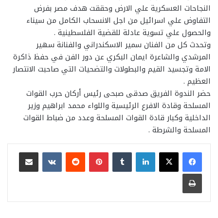
النجاحات العسكرية علي الارض وحققت هدف مصر بفرض
التفاوض علي اسرائيل من اجل الانسحاب الكامل من سيناء
والحصول علي تسوية عادلة للقضية الفلسطينية .
وتحدث كل من الفنان سمير الاسكندراني والفنانة سهير
المرشدي والشاعرة ايمان البكري عن دور الفن في حفظ ذاكرة
الامة وتجسيد القيم والبطولات والتضحيات التي صاحبت الانتصار
العظيم .
حضر الندوة الفريق صدقى صبحى رئيس أركان حرب القوات
المسلحة وقادة الافرع الرئيسية واللواء محمد ابراهيم وزير
الداخلية وكبار قادة القوات المسلحة وعدد من ضباط القوات
المسلحة والشرطة .
لينكدإن
بينتيريست
مشاركة عبر البريد
طباعة