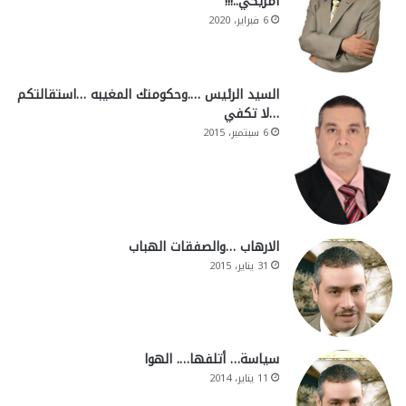
أمريكي..!!!
6 فبراير، 2020
السيد الرئيس ….وحكومتك المغيبه …استقالتكم
…لا تكفي
6 سبتمبر، 2015
الارهاب …والصفقات الهباب
31 يناير، 2015
سياسة… أتلفها…. الهوا
11 يناير، 2014