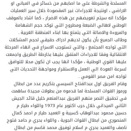
المسلحة والشرطة علي ما اصابهم من خسائر في المباني او
الاراضي ، اونتيجة للاجراءات غير المقصودة خلال سير العمليات
مؤكدا انه سيتم تعويضهم عن هذه الاضرار ، كما اشاد بالموقف
الوطني لاهالي الضبعة ومطروح التي توكد حجم الشهامة
والمروءة والاصالة التي يتمتع بها ابناء المنطقة الغربية .
وطالب الجميع بأن يكون لديهم ادراك حقيقي لحجم المشكلات
التي تواجه المجتمع ، والتي تستوجب الاسراع في انهاء المرحلة
الانتقالية وفقا للاجراءات المتفق عليها بخارطة الطريق واجمعت
عليها القوي الوطنية ، مؤكدا انها يجب ان تكون محلا للتوافق
لسرعة العودة الي العمل والاستقرار ومواجهة التحديات التي
تواجه امن مصر القومي .
وقام الفريق اول عبدالفتاح السيسي بتكريم عدد من ابطال
ورموز القوات المسلحة لما قدموه من بطولات مجيدة ساهمت
في تحقيق النصر منهم الفريق عبدالمنعم خليل قائد الجيش
الثاني الميداني خلال حرب اكتوبر عام 1973 واللواء طيار م
حسين محمود عبدالوهاب كسيبة و العميد طيار م احمد كمال
المنصوري من ابطال القوات الجوية ، واللواء بحري م حامد فتوح
ناصف والعميد بحري م اسلام توفيق محمد قاسم من ابطال