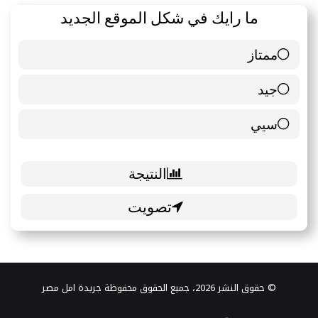
ما رايك في شكل الموقع الجديد
ممتاز
6 ( 85.71 % )
جيد
0 ( 0 % )
سيي
1 ( 14.29 % )
© حقوق النشر 2026، جميع الحقوق محفوظة جريدة امل مصر