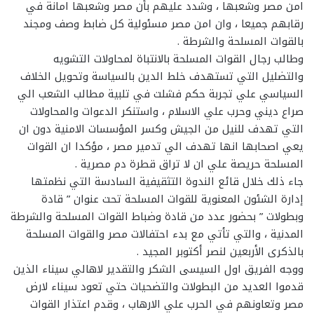
امن مصر وشعبها ، وشدد عليهم بأن مصر وشعبها امانة في
رقابهم جميعا ، وان امن مصر مسئولية كل ضابط وصف ومجند
بالقوات المسلحة والشرطة .
وطالب رجال القوات المسلحة بالانتباة لمحاولات التشويه
والتضليل التي تستهدف خلط الدين بالسياسة وتحويل الخلاف
السياسي علي تجربة حكم فشلت في تلبية مطالب الشعب الي
صراع ديني وحرب علي الاسلام ، واستنكر الدعوات والمحاولات
التي تهدف للنيل من الجيش وكسر المؤسسات الامنية دون ان
يعي اصحابها انها تهدف الي تدمير مصر ، مؤكدا ان القوات
المسلحة حريصة علي ان لا تراق قطرة دم مصرية .
جاء ذلك خلال قائع الندوة التثقيفية السادسة التي نظمتها
إدارة الشئون المعنوية للقوات المسلحة تحت عنوان ” قادة
وبطولات ” بحضور عدد من قادة وضباط القوات المسلحة والشرطة
المدنية ، والتي تأتي مع بدء احتفالات مصر والقوات المسلحة
بالذكرى الأربعين لنصر أكتوبر المجيد .
ووجه الفريق اول السيسى الشكر والتقدير لاهالي سيناء الذين
قدموا العديد من البطولات والتضحيات حتي تعود سيناء لارض
مصر وتعاونهم في الحرب علي الارهاب ، وقدم اعتذار القوات