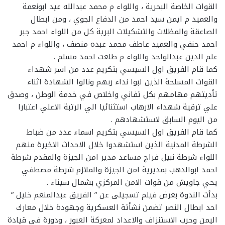
القوات الخاصة البحرية ، واللواء م محمد عبدالله عيد ابونعمة
والعميد م ايمن سيد احمد من الدفاع الجوي ، ومن ابطال
الصاعقة والمظلات والتشكيلات البرية كل من اللواء احمد جبر
احمد حنفي والعميد عاطف محمد عبده منصف ، واللواء م احمد
علم الدين عبدالواحد واللواء م طلعت احمد مسلم .
كما قام الفريق اول السيسي بتكريم عدد من اسر شهداء
القوات المسلحة الذين لبوا نداء ربهم ونالوا الشهادة اثناء
تأديتهم مهامهم بكل تفاني واخلاص في خدمة الوطن ، وصدق
علي ترقية شهداء الارهاب استثنائيا الي الرتبة الاعلي اعتبارا
من اليوم السابق لاستشهادهم .
كما قام الفريق اول السيسي بتكريم اسماء عدد من ضباط
الشرطة المدنية الذين استشهدوا خلال الاحداث الاخيرة منهم
اللواء شرطة نبيل فراج مساعد مدير امن الجيزة والمقدم شرطة
احمد ابوالدهب بمديرية امن الجيزة والملازم شرطة مصطفي
يحي جاويش من قوات الامن المركزي بشمال سيناء .
بدأت الندوة بعرض فيلم تسجيلى عن ” الفريق عبدالمنعم خليل ”
احد ابطال النصر تضمن نشأتة العسكرية وجهودة خلال معارك
اليمن وحرب الاستنزاف والاعداد لمعركة العبور ، ودورة في قيادة