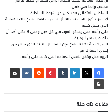
أن هذه العمامة ليست لغطاء الرأس فقط أو تيجانا للرأس
فحسب وإنما هي كفن
السلطان العثماني فقد كان من شروط السلطنة
أي شرط كون المرء سلطانا أن يكون مجاهدا ويضع تلك العمامة
التي تمثل كفنه
على رأسه حتى يتذكر الموت في كل حين وحتى لا يظن أحد أن
ذلك ضرب من الرمزية
التي لا صلة لها بالواقع فإن السلطان بايزيد الذي قاتل في
إحدى المعارك مع
الروم قتل وكفن بنفس العمامة التي كانت على رأسه .
لينكدإن
بينتيريست
مشاركة عبر البريد
طباعة
مقالات ذات صلة