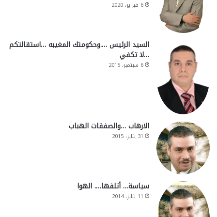
6 فبراير، 2020
السيد الرئيس ….وحكومتك المغيبه …استقالتكم
…لا تكفي
6 سبتمبر، 2015
الارهاب …والصفقات الهباب
31 يناير، 2015
سياسة… أتلفها…. الهوا
11 يناير، 2014