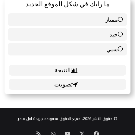
ما رايك في شكل الموقع الجديد
ممتاز
6 ( 85.71 % )
جيد
0 ( 0 % )
سيي
1 ( 14.29 % )
© حقوق النشر 2026، جميع الحقوق محفوظة جريدة امل مصر
‫X
فيسبوك
‫YouTube
واتساب
ملخص