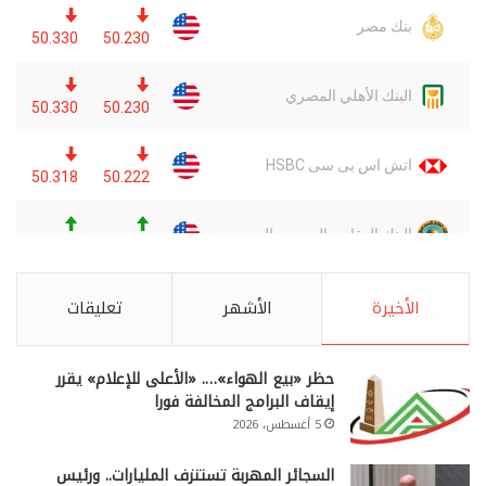
الأخيرة
الأشهر
تعليقات
حظر «بيع الهواء»…. «الأعلى للإعلام» يقرر
إيقاف البرامج المخالفة فورا
5 أغسطس، 2026
السجائر المهربة تستنزف المليارات.. ورئيس