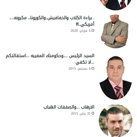
. براءة الكلاب والخفافيش..والكورونا.. مكرونه….
أمريكي..!!!
6 فبراير، 2020
السيد الرئيس ….وحكومتك المغيبه …استقالتكم
…لا تكفي
6 سبتمبر، 2015
الارهاب …والصفقات الهباب
31 يناير، 2015