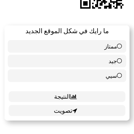
ما رايك في شكل الموقع الجديد
ممتاز
6 ( 85.71 % )
جيد
0 ( 0 % )
سيي
1 ( 14.29 % )