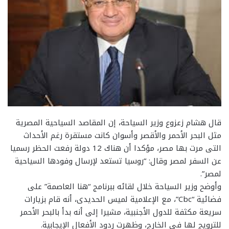
قال هشام زعزوع وزير السياحة، إن المقاصد السياحية المصرية
مثل البحر الأحمر والأقصر وأسوان كانت مستقرة رغم الأحداث
التى مرت بها مصر، مؤكدا أن هناك 12 دولة رفعت الحظر رسميا
عن السفر لمصر وقال: “روسيا تستعد لإرسال وفودها السياحية
لمصر”.
وأوضح وزير السياحة خلال لقائه ببرنامج “هنا العاصمة” على
فضائية “Cbc”، مع الإعلامية لميس الحديدى، أنه قام بزيارات
سريعة مكثفة للدول الأجنبية، مشيرا إلى أنه بدأ بالبحر الأحمر
للترويج لها فى الخارج، وظهرت ردود الأفعال الإيجابية.