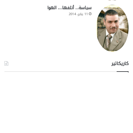
سياسة… أتلفها…. الهوا
11 يناير، 2014
كاريكاتير