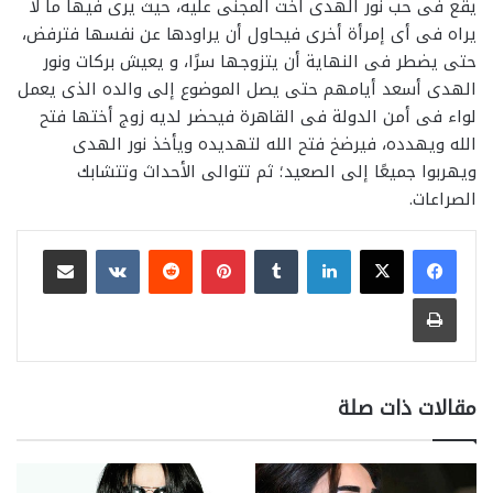
يقع فى حب نور الهدى أخت المجنى عليه، حيث يرى فيها ما لا
يراه فى أى إمرأة أخرى فيحاول أن يراودها عن نفسها فترفض،
حتى يضطر فى النهاية أن يتزوجها سرًا، و يعيش بركات ونور
الهدى أسعد أيامهم حتى يصل الموضوع إلى والده الذى يعمل
لواء فى أمن الدولة فى القاهرة فيحضر لديه زوج أختها فتح
الله ويهدده، فيرضخ فتح الله لتهديده ويأخذ نور الهدى
ويهربوا جميعًا إلى الصعيد؛ ثم تتوالى الأحداث وتتشابك
الصراعات.
لينكدإن
بينتيريست
مشاركة عبر البريد
طباعة
مقالات ذات صلة