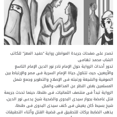
تصدر على صفحات جريدة المواطن رواية “حفيد المعز” للكاتب
الشاب محمد تهامى.
تدور أحداث الرواية حول الإمام نادر نور الدين الإمام التاسع
والأربعين، حيث تتناول حياة الإمام السرية فى مصر والإرتباط بين
الصوفية والشيعة ورغبته فى الإصلاح والتطوير وجمع شمل
المسلمين بغض النظر عن المذاهب والملل.
الرواية تبدأ فى منتصف الثمانيات، فى طنطا، حينما تحدث جريمة
قتل غامضة بجوار سيدى البدوى والضحية شيخ يدعى نور الدين،
شيخ بسيط كان يعيش فى كنف سيدى البدوى فى طنطا،
يذهب الضابط بركات للتحقيق فى قضية القتل وأثناء التحقيقات