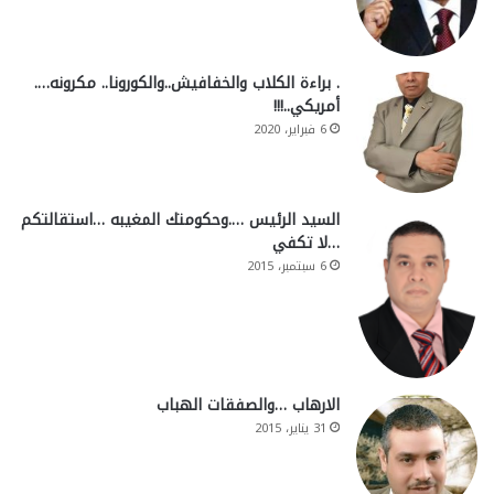
. براءة الكلاب والخفافيش..والكورونا.. مكرونه….
أمريكي..!!!
6 فبراير، 2020
السيد الرئيس ….وحكومتك المغيبه …استقالتكم
…لا تكفي
6 سبتمبر، 2015
الارهاب …والصفقات الهباب
31 يناير، 2015