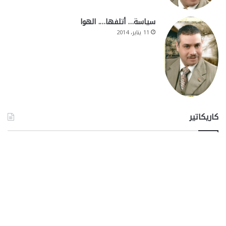
سياسة… أتلفها…. الهوا
11 يناير، 2014
كاريكاتير