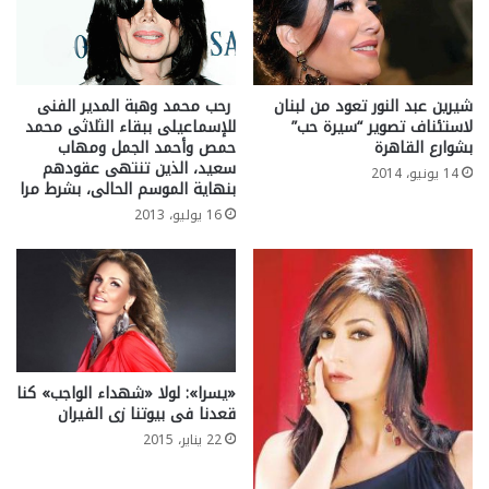
شيرين عبد النور تعود من لبنان
رحب محمد وهبة المدير الفنى
لاستئناف تصوير “سيرة حب”
للإسماعيلى ببقاء الثلاثى محمد
بشوارع القاهرة
حمص وأحمد الجمل ومهاب
سعيد، الذين تنتهى عقودهم
14 يونيو، 2014
بنهاية الموسم الحالى، بشرط مرا
16 يوليو، 2013
«يسرا»: لولا «شهداء الواجب» كنا
قعدنا فى بيوتنا زى الفيران
22 يناير، 2015