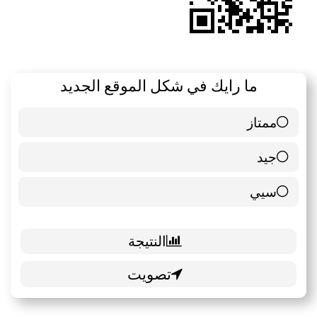
ما رايك في شكل الموقع الجديد
ممتاز
6 ( 85.71 % )
جيد
0 ( 0 % )
سيي
1 ( 14.29 % )