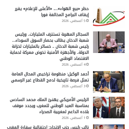
حظر «بيع الهواء»…. «الأعلى للإعلام» يقرر
إيقاف البرامج المخالفة فورا
5 أغسطس، 2026
السجائر المهربة تستنزف المليارات.. ورئيس
شعبة الدخان يطالب بحصار السوق السوداء…
رئيس شعبة الدخان .. خسائر بالمليارات لخزانة
الدولة.. والأجهزة الأمنية تخوض معركة لحماية
الاقتصاد الوطني
4 أغسطس، 2026
أحمد الوكيل: منظومة تراخيص المحال العامة
تمثل فرصة تاريخية لدمج القطاع غير الرسمي
3 أغسطس، 2026
الرئيس الأمريكي يهنئ الملك محمد السادس
بمناسبة العيد الوطني للمغرب ويجدد موقف
بلاده الداعم لمغربية الصحراء
1 أغسطس، 2026
نائب رئيس حزب الاتحاد: احتفالية سفارة المغرب