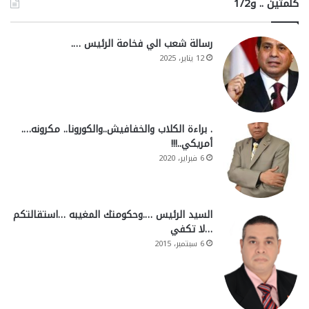
كلمتين .. و1/2
رسالة شعب الي فخامة الرئيس ….
12 يناير، 2025
. براءة الكلاب والخفافيش..والكورونا.. مكرونه….
أمريكي..!!!
6 فبراير، 2020
السيد الرئيس ….وحكومتك المغيبه …استقالتكم
…لا تكفي
6 سبتمبر، 2015