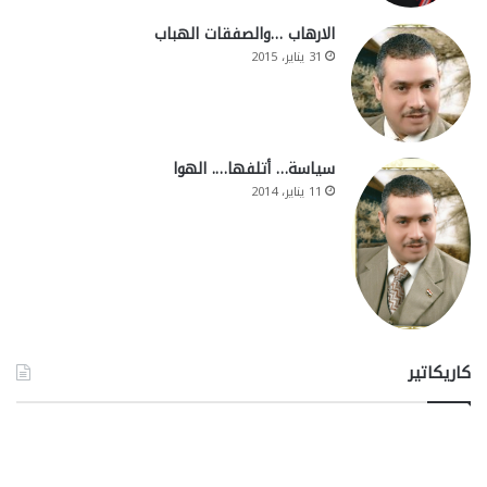
الارهاب …والصفقات الهباب
31 يناير، 2015
سياسة… أتلفها…. الهوا
11 يناير، 2014
كاريكاتير