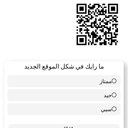
RSS
ما رايك في شكل الموقع الجديد
ممتاز
6 ( 85.71 % )
جيد
0 ( 0 % )
سيي
1 ( 14.29 % )