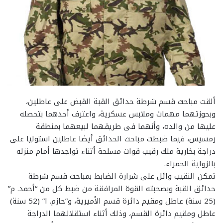
ألقت مباحث قسم شرطة حدائق القبة القبض على عاطلين،
وبحوزتهما مهمات وملابس عسكرية، واعترف أحدهما بتحصله
عليها من والده، وأنهما فى طريقهما لبيعهما بمنطقة
رمسيس، فيما ضبطت مباحث الحدائق أيضا عاطلين استوليا على
دراجة بخارية ملك رقيب قوات مسلحة أثناء تواجدها أمام منزله
بالزواية الحمراء.
تمكن النقيب وائل على شرارة الضابط بمباحث قسم شرطة
حدائق القبة وبصحبته القوة المرافقة من ضبط كل من “أحمد. م”
(25 سنة) عاطل ومقيم دائرة قسم الأميرية، و”حازم. ا” (52 سنة)
عاطل ومقيم دائرة القسم، وذلك أثناء استقلالهما الدراجة