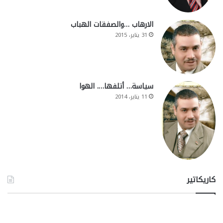
الارهاب …والصفقات الهباب
31 يناير، 2015
سياسة… أتلفها…. الهوا
11 يناير، 2014
كاريكاتير