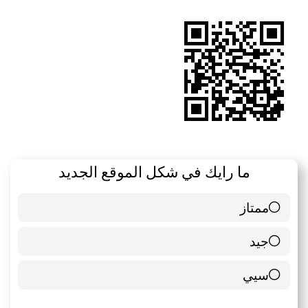
RSS
ما رايك في شكل الموقع الجديد
ممتاز
6 ( 85.71 % )
جيد
0 ( 0 % )
سيي
1 ( 14.29 % )