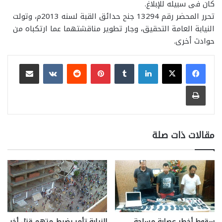
كان فى سبيله للإبلاغ.
تحرر المحضر رقم 13294 جنح حدائق القبة لسنه 2013م، وتولت
النيابة العامة التحقيق، وجار تطوير مناقشتهما عما ارتكباه من
حوادث أخرى.
لينكدإن
بينتيريست
مشاركة عبر البريد
طباعة
مقالات ذات صلة
سقوط أخطر عصابة مسلحة
النيابة تأمر بضبط متهم قتل أخر