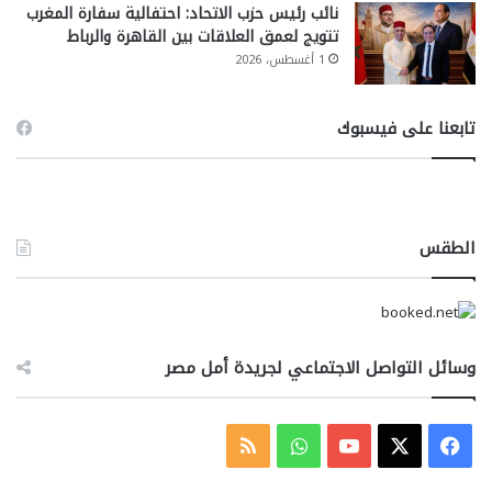
نائب رئيس حزب الاتحاد: احتفالية سفارة المغرب
تتويج لعمق العلاقات بين القاهرة والرباط
1 أغسطس، 2026
تابعنا على فيسبوك
الطقس
وسائل التواصل الاجتماعي لجريدة أمل مصر
‫X
فيسبوك
‫YouTube
واتساب
ملخص
الموقع