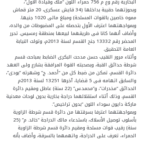
البخارية رقم وع م 756 حمراء اللون “ملك وقيادة الأول”،
وبحوزتهما حقيبة بداخلها (34 قايش عسكرى، 20 متر قماش
مموه خاصين بالقوات المسلحة) ومبلغ مالى 1020 جنيها.
وبمواجهتهما اعترف الأول بتحصله على المضبوطات من والده،
وأضاف أنهما كانا فى طريقهما لبيعها بمنطقة رمسيس. تحرر
المحضر رقم 13332 جنح القسم لسنة 2013م، وتولت النيابة
العامة التحقيق.
وأثناء مرور النقيب حسن مدحت البكرى الضابط بمباحث قسم
شرطة حدائق القبة، وبصحبته القوة المرافقة بشارع ولى العهد
دائرة القسم، تمكن من ضبط كل من “أحمد. ج” وشهرته “بودى”،
والسابق اتهامه فى 5 قضايا، آخرها 13251 لسنة 2013م
الحدائق “مخدرات”، و”محمد.س” (22 سنة) عاطل ومقيم دائرة
القسم، وذلك أثناء استقلالهما دراجة بخارية بدون لوحات معدنية
ماركة دايون سوداء اللون “بدون تراخيص”.
وبمواجهتهما اعترفا بسرقتها من دائرة قسم شرطة الزاوية
بأسلوب توصيل الأسلاك، باستدعاء مالك الدراجة “خالد. م” (25
سنة) رقيب قوات مسلحة ومقيم دائرة قسم شرطة الزاوية
الحمراء، تعرف على الدراجة، واتهمهما بالسرقة، وأضاف بأنه